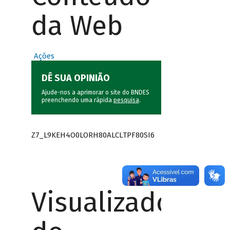
da Web
Ações
DÊ SUA OPINIÃO
Ajude-nos a aprimorar o site do BNDES
preenchendo uma rápida
pesquisa
.
Z7_L9KEH4O0LORH80ALCLTPF80SI6
Visualizador