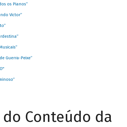
dos os Pianos”
ndo Victor”
to”
rdestina”
Musicais”
de Guerra-Peixe”
O"
minoso”
r do Conteúdo da