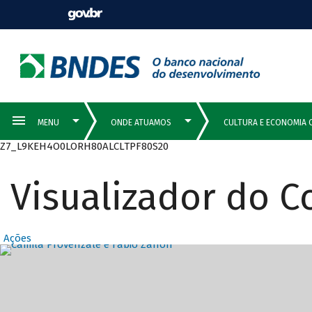
Z7_L9KEH4O0LORH80ALCLTPF80S20
Visualizador do 
Ações
Destaques Prin