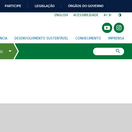
PARTICIPE
LEGISLAÇÃO
ÓRGÃOS DO GOVERNO
⁣
ENGLISH
ACESSIBILIDADE
A+
A-
NCIA
DESENVOLVIMENTO SUSTENTÁVEL
CONHECIMENTO
IMPRENSA
Busca
gem de tela