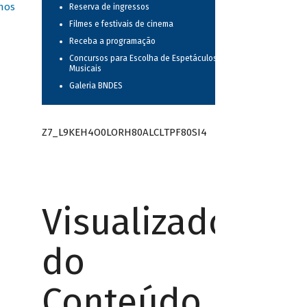
nos
Reserva de ingressos
Filmes e festivais de cinema
Receba a programação
Concursos para Escolha de Espetáculos
Musicais
Galeria BNDES
Z7_L9KEH4O0LORH80ALCLTPF80SI4
Visualizador
do
Conteúdo