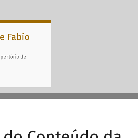
e Fabio
epertório de
r do Conteúdo da