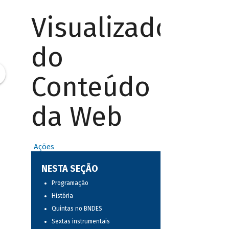
Visualizador
do
Conteúdo
da Web
Ações
NESTA SEÇÃO
Programação
História
Quintas no BNDES
Sextas instrumentais