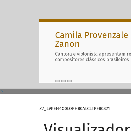
Camila Provenzale 
Zanon
Cantora e violonista apresentam r
compositores clássicos brasileiros
Z7_L9KEH4O0LORH80ALCLTPF80S21
Visualizado