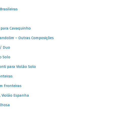
rasileiras
 para Cavaquinho
andolim – Outras Composições
/ Duo
o Solo
ti para Violão Solo
nteiras
m Fronteiras
, Violão Espanha
lhosa