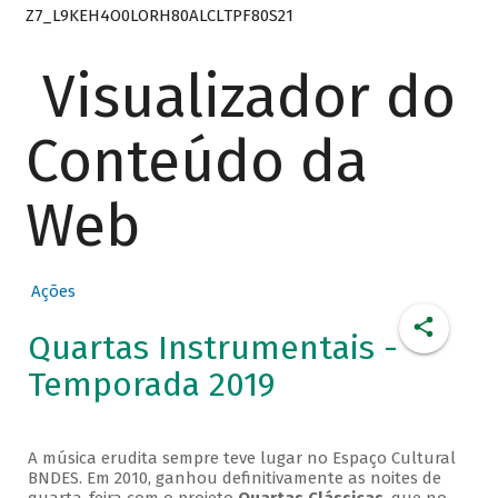
Z7_L9KEH4O0LORH80ALCLTPF80S21
Visualizador do
Conteúdo da
Web
Ações
Quartas Instrumentais -
Temporada 2019
A música erudita sempre teve lugar no Espaço Cultural
BNDES. Em 2010, ganhou definitivamente as noites de