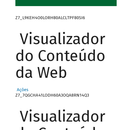
Z7_L9KEH4O0LORH80ALCLTPF80SI6
Visualizador
do Conteúdo
da Web
Ações
Z7_7QGCHA41LODH60A3OQA8RN14Q3
Visualizador