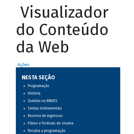
Visualizador
do Conteúdo
da Web
Ações
NESTA SEÇÃO
Programação
História
Quintas no BNDES
Sextas instrumentais
Reserva de ingressos
Filmes e festivais de cinema
Receba a programação