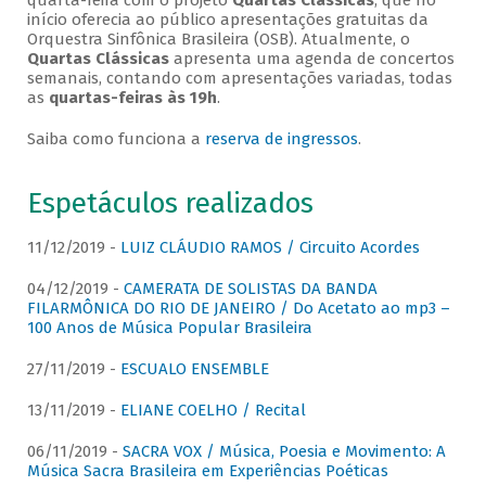
quarta-feira com o projeto
Quartas Clássicas
, que no
início oferecia ao público apresentações gratuitas da
Orquestra Sinfônica Brasileira (OSB). Atualmente, o
Quartas Clássicas
apresenta uma agenda de concertos
semanais, contando com apresentações variadas, todas
as
quartas-feiras às 19h
.
Saiba como funciona a
reserva de ingressos
.
Espetáculos realizados
11/12/2019 -
LUIZ CLÁUDIO RAMOS / Circuito Acordes
04/12/2019 -
CAMERATA DE SOLISTAS DA BANDA
FILARMÔNICA DO RIO DE JANEIRO / Do Acetato ao mp3 –
100 Anos de Música Popular Brasileira
27/11/2019 -
ESCUALO ENSEMBLE
13/11/2019 -
ELIANE COELHO / Recital
06/11/2019 -
SACRA VOX / Música, Poesia e Movimento: A
Música Sacra Brasileira em Experiências Poéticas