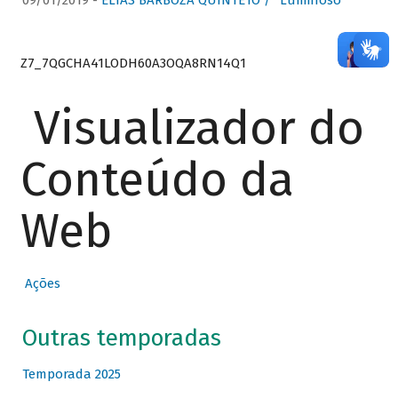
09/01/2019 -
ELIAS BARBOZA QUINTETO / “Luminoso”
Z7_7QGCHA41LODH60A3OQA8RN14Q1
Visualizador do
Conteúdo da
Web
Ações
Outras temporadas
Temporada 2025