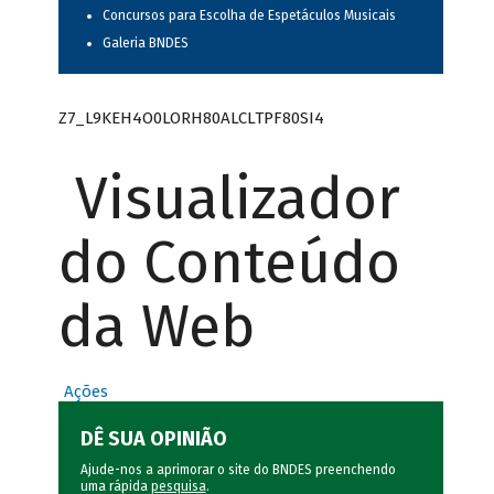
Concursos para Escolha de Espetáculos Musicais
Galeria BNDES
Z7_L9KEH4O0LORH80ALCLTPF80SI4
Visualizador
do Conteúdo
da Web
Ações
DÊ SUA OPINIÃO
Ajude-nos a aprimorar o site do BNDES preenchendo
uma rápida
pesquisa
.