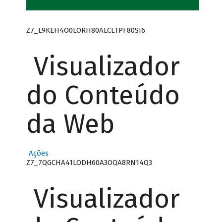
Z7_L9KEH4O0LORH80ALCLTPF80SI6
Visualizador
do Conteúdo
da Web
Ações
Z7_7QGCHA41LODH60A3OQA8RN14Q3
Visualizador