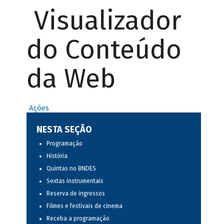
Visualizador
do Conteúdo
da Web
Ações
NESTA SEÇÃO
Programação
História
Quintas no BNDES
Sextas instrumentais
Reserva de ingressos
Filmes e festivais de cinema
Receba a programação