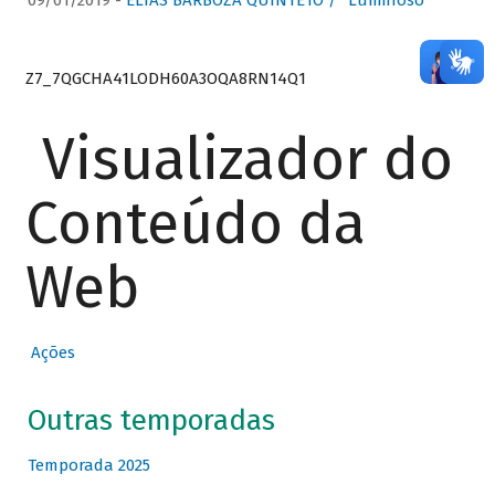
09/01/2019 -
ELIAS BARBOZA QUINTETO / “Luminoso”
Z7_7QGCHA41LODH60A3OQA8RN14Q1
Visualizador do
Conteúdo da
Web
Ações
Outras temporadas
Temporada 2025