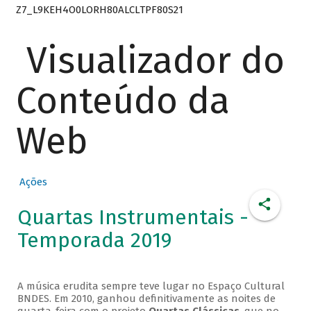
Z7_L9KEH4O0LORH80ALCLTPF80S21
Visualizador do
Conteúdo da
Web
Ações
Quartas Instrumentais -
Temporada 2019
A música erudita sempre teve lugar no Espaço Cultural
BNDES. Em 2010, ganhou definitivamente as noites de