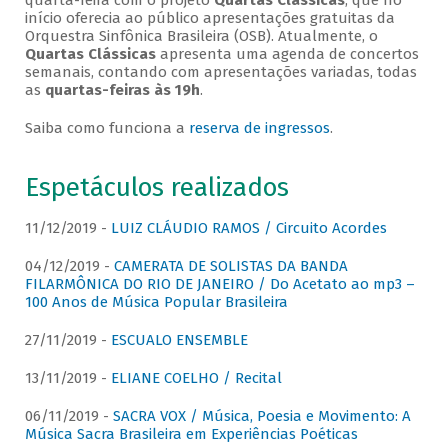
quarta-feira com o projeto
Quartas Clássicas
, que no
início oferecia ao público apresentações gratuitas da
Orquestra Sinfônica Brasileira (OSB). Atualmente, o
Quartas Clássicas
apresenta uma agenda de concertos
semanais, contando com apresentações variadas, todas
as
quartas-feiras às 19h
.
Saiba como funciona a
reserva de ingressos
.
Espetáculos realizados
11/12/2019 -
LUIZ CLÁUDIO RAMOS / Circuito Acordes
04/12/2019 -
CAMERATA DE SOLISTAS DA BANDA
FILARMÔNICA DO RIO DE JANEIRO / Do Acetato ao mp3 –
100 Anos de Música Popular Brasileira
27/11/2019 -
ESCUALO ENSEMBLE
13/11/2019 -
ELIANE COELHO / Recital
06/11/2019 -
SACRA VOX / Música, Poesia e Movimento: A
Música Sacra Brasileira em Experiências Poéticas