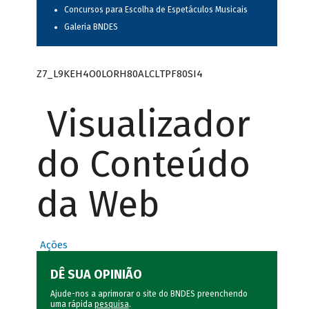
Concursos para Escolha de Espetáculos Musicais
Galeria BNDES
Z7_L9KEH4O0LORH80ALCLTPF80SI4
Visualizador
do Conteúdo
da Web
Ações
DÊ SUA OPINIÃO
Ajude-nos a aprimorar o site do BNDES preenchendo
uma rápida
pesquisa
.