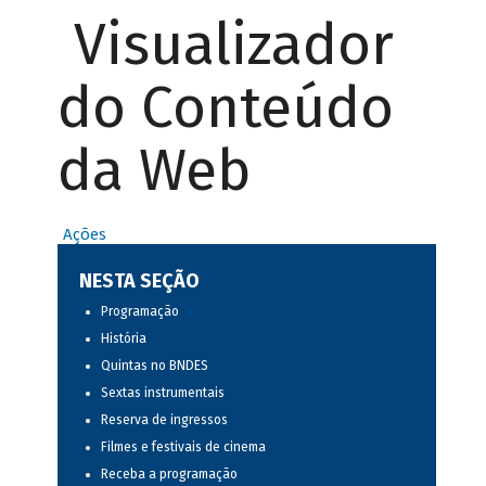
Visualizador
do Conteúdo
da Web
Ações
NESTA SEÇÃO
Programação
História
Quintas no BNDES
Sextas instrumentais
Reserva de ingressos
Filmes e festivais de cinema
Receba a programação