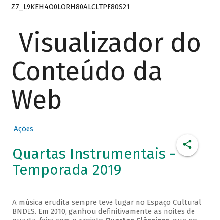
Z7_L9KEH4O0LORH80ALCLTPF80S21
Visualizador do
Conteúdo da
Web
Ações
Quartas Instrumentais -
Temporada 2019
A música erudita sempre teve lugar no Espaço Cultural
BNDES. Em 2010, ganhou definitivamente as noites de