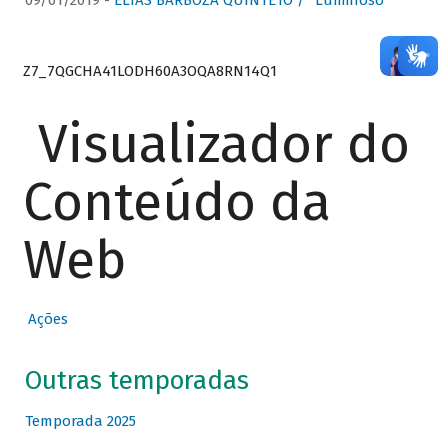
09/01/2019 -
ELIAS BARBOZA QUINTETO / “Luminoso”
Z7_7QGCHA41LODH60A3OQA8RN14Q1
Visualizador do
Conteúdo da
Web
Ações
Outras temporadas
Temporada 2025