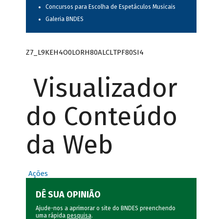
Concursos para Escolha de Espetáculos Musicais
Galeria BNDES
Z7_L9KEH4O0LORH80ALCLTPF80SI4
Visualizador
do Conteúdo
da Web
Ações
DÊ SUA OPINIÃO
Ajude-nos a aprimorar o site do BNDES preenchendo
uma rápida
pesquisa
.