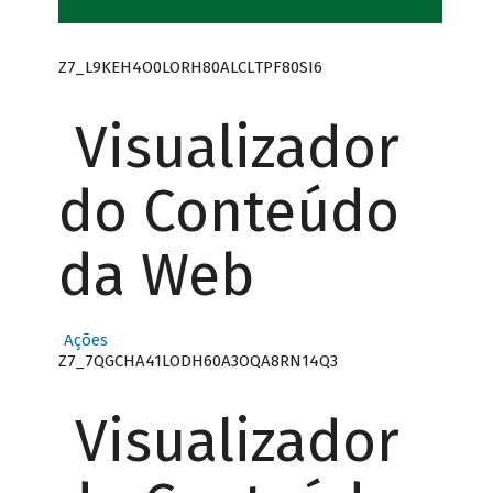
Z7_L9KEH4O0LORH80ALCLTPF80SI6
Visualizador
do Conteúdo
da Web
Ações
Z7_7QGCHA41LODH60A3OQA8RN14Q3
Visualizador