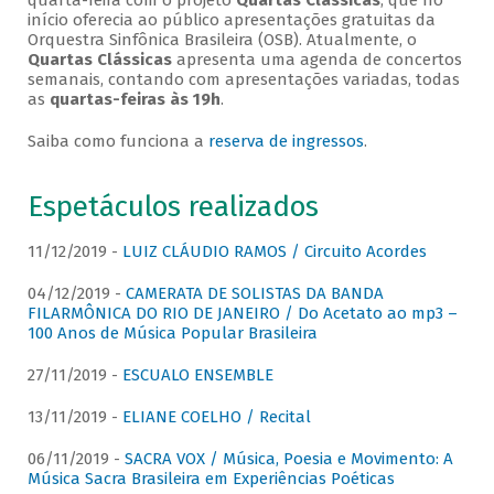
quarta-feira com o projeto
Quartas Clássicas
, que no
início oferecia ao público apresentações gratuitas da
Orquestra Sinfônica Brasileira (OSB). Atualmente, o
Quartas Clássicas
apresenta uma agenda de concertos
semanais, contando com apresentações variadas, todas
as
quartas-feiras às 19h
.
Saiba como funciona a
reserva de ingressos
.
Espetáculos realizados
11/12/2019 -
LUIZ CLÁUDIO RAMOS / Circuito Acordes
04/12/2019 -
CAMERATA DE SOLISTAS DA BANDA
FILARMÔNICA DO RIO DE JANEIRO / Do Acetato ao mp3 –
100 Anos de Música Popular Brasileira
27/11/2019 -
ESCUALO ENSEMBLE
13/11/2019 -
ELIANE COELHO / Recital
06/11/2019 -
SACRA VOX / Música, Poesia e Movimento: A
Música Sacra Brasileira em Experiências Poéticas