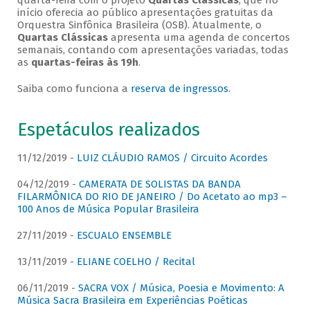
quarta-feira com o projeto
Quartas Clássicas
, que no
início oferecia ao público apresentações gratuitas da
Orquestra Sinfônica Brasileira (OSB). Atualmente, o
Quartas Clássicas
apresenta uma agenda de concertos
semanais, contando com apresentações variadas, todas
as
quartas-feiras às 19h
.
Saiba como funciona a
reserva de ingressos
.
Espetáculos realizados
11/12/2019 -
LUIZ CLÁUDIO RAMOS / Circuito Acordes
04/12/2019 -
CAMERATA DE SOLISTAS DA BANDA
FILARMÔNICA DO RIO DE JANEIRO / Do Acetato ao mp3 –
100 Anos de Música Popular Brasileira
27/11/2019 -
ESCUALO ENSEMBLE
13/11/2019 -
ELIANE COELHO / Recital
06/11/2019 -
SACRA VOX / Música, Poesia e Movimento: A
Música Sacra Brasileira em Experiências Poéticas