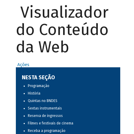
Visualizador
do Conteúdo
da Web
Ações
NESTA SEÇÃO
Programação
História
Quintas no BNDES
Sextas instrumentais
Reserva de ingressos
Filmes e festivais de cinema
Receba a programação