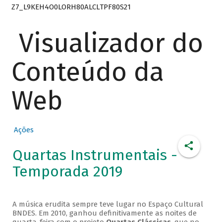
Z7_L9KEH4O0LORH80ALCLTPF80S21
Visualizador do
Conteúdo da
Web
Ações
Quartas Instrumentais -
Temporada 2019
A música erudita sempre teve lugar no Espaço Cultural
BNDES. Em 2010, ganhou definitivamente as noites de