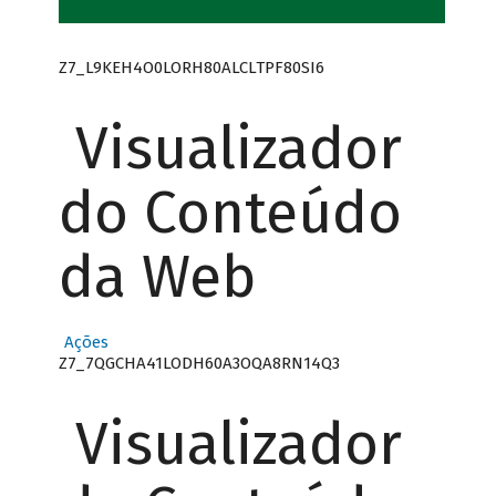
Z7_L9KEH4O0LORH80ALCLTPF80SI6
Visualizador
do Conteúdo
da Web
Ações
Z7_7QGCHA41LODH60A3OQA8RN14Q3
Visualizador