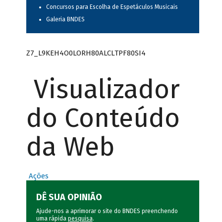
Concursos para Escolha de Espetáculos Musicais
Galeria BNDES
Z7_L9KEH4O0LORH80ALCLTPF80SI4
Visualizador
do Conteúdo
da Web
Ações
DÊ SUA OPINIÃO
Ajude-nos a aprimorar o site do BNDES preenchendo
uma rápida
pesquisa
.