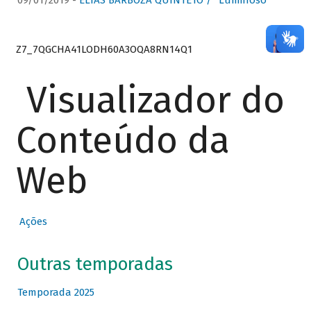
09/01/2019 -
ELIAS BARBOZA QUINTETO / “Luminoso”
Z7_7QGCHA41LODH60A3OQA8RN14Q1
Visualizador do
Conteúdo da
Web
Ações
Outras temporadas
Temporada 2025