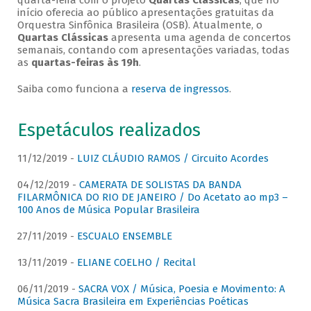
quarta-feira com o projeto
Quartas Clássicas
, que no
início oferecia ao público apresentações gratuitas da
Orquestra Sinfônica Brasileira (OSB). Atualmente, o
Quartas Clássicas
apresenta uma agenda de concertos
semanais, contando com apresentações variadas, todas
as
quartas-feiras às 19h
.
Saiba como funciona a
reserva de ingressos
.
Espetáculos realizados
11/12/2019 -
LUIZ CLÁUDIO RAMOS / Circuito Acordes
04/12/2019 -
CAMERATA DE SOLISTAS DA BANDA
FILARMÔNICA DO RIO DE JANEIRO / Do Acetato ao mp3 –
100 Anos de Música Popular Brasileira
27/11/2019 -
ESCUALO ENSEMBLE
13/11/2019 -
ELIANE COELHO / Recital
06/11/2019 -
SACRA VOX / Música, Poesia e Movimento: A
Música Sacra Brasileira em Experiências Poéticas