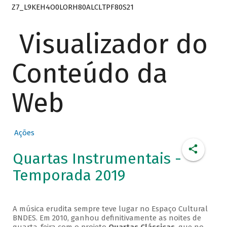
Z7_L9KEH4O0LORH80ALCLTPF80S21
Visualizador do
Conteúdo da
Web
Ações
Quartas Instrumentais -
Temporada 2019
A música erudita sempre teve lugar no Espaço Cultural
BNDES. Em 2010, ganhou definitivamente as noites de