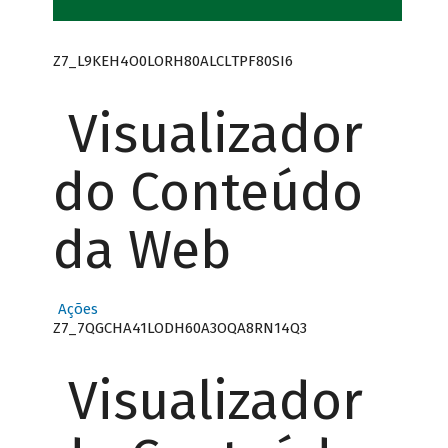
Z7_L9KEH4O0LORH80ALCLTPF80SI6
Visualizador
do Conteúdo
da Web
Ações
Z7_7QGCHA41LODH60A3OQA8RN14Q3
Visualizador