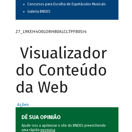
Concursos para Escolha de Espetáculos Musicais
Galeria BNDES
Z7_L9KEH4O0LORH80ALCLTPF80SI4
Visualizador
do Conteúdo
da Web
Ações
DÊ SUA OPINIÃO
Ajude-nos a aprimorar o site do BNDES preenchendo
uma rápida
pesquisa
.