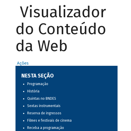
Visualizador
do Conteúdo
da Web
Ações
NESTA SEÇÃO
Programação
História
Quintas no BNDES
Sextas instrumentais
Reserva de ingressos
Filmes e festivais de cinema
Receba a programação