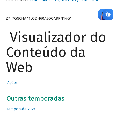
09/01/2019 -
ELIAS BARBOZA QUINTETO / “Luminoso”
Z7_7QGCHA41LODH60A3OQA8RN14Q1
Visualizador do
Conteúdo da
Web
Ações
Outras temporadas
Temporada 2025