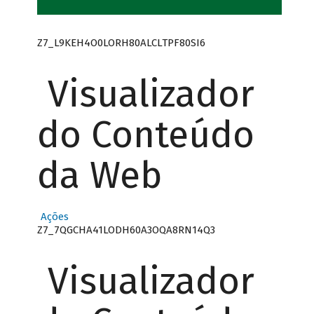
Z7_L9KEH4O0LORH80ALCLTPF80SI6
Visualizador
do Conteúdo
da Web
Ações
Z7_7QGCHA41LODH60A3OQA8RN14Q3
Visualizador