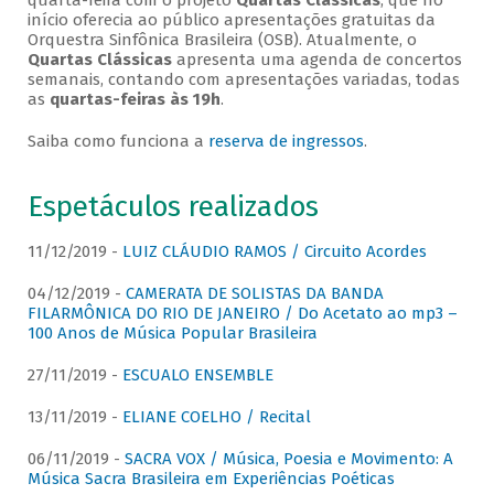
quarta-feira com o projeto
Quartas Clássicas
, que no
início oferecia ao público apresentações gratuitas da
Orquestra Sinfônica Brasileira (OSB). Atualmente, o
Quartas Clássicas
apresenta uma agenda de concertos
semanais, contando com apresentações variadas, todas
as
quartas-feiras às 19h
.
Saiba como funciona a
reserva de ingressos
.
Espetáculos realizados
11/12/2019 -
LUIZ CLÁUDIO RAMOS / Circuito Acordes
04/12/2019 -
CAMERATA DE SOLISTAS DA BANDA
FILARMÔNICA DO RIO DE JANEIRO / Do Acetato ao mp3 –
100 Anos de Música Popular Brasileira
27/11/2019 -
ESCUALO ENSEMBLE
13/11/2019 -
ELIANE COELHO / Recital
06/11/2019 -
SACRA VOX / Música, Poesia e Movimento: A
Música Sacra Brasileira em Experiências Poéticas