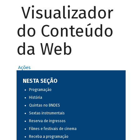
Visualizador
do Conteúdo
da Web
Ações
NESTA SEÇÃO
Programação
História
Quintas no BNDES
Sextas instrumentais
Reserva de ingressos
Filmes e festivais de cinema
Receba a programação