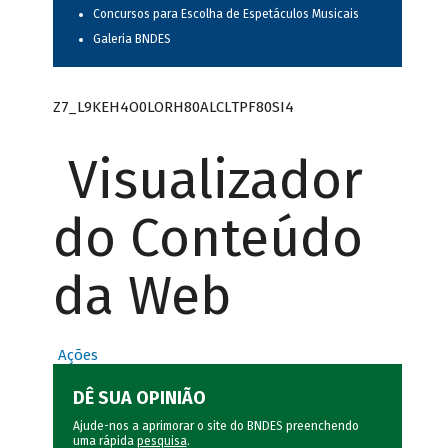
Concursos para Escolha de Espetáculos Musicais
Galeria BNDES
Z7_L9KEH4O0LORH80ALCLTPF80SI4
Visualizador
do Conteúdo
da Web
Ações
DÊ SUA OPINIÃO
Ajude-nos a aprimorar o site do BNDES preenchendo
uma rápida
pesquisa
.