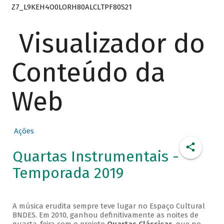
Z7_L9KEH4O0LORH80ALCLTPF80S21
Visualizador do
Conteúdo da
Web
Ações
Quartas Instrumentais -
Temporada 2019
A música erudita sempre teve lugar no Espaço Cultural
BNDES. Em 2010, ganhou definitivamente as noites de