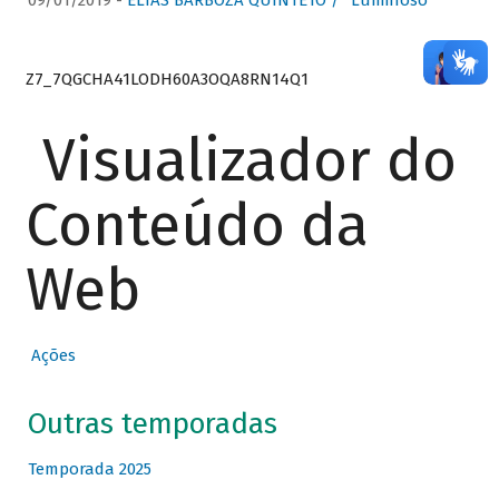
09/01/2019 -
ELIAS BARBOZA QUINTETO / “Luminoso”
Z7_7QGCHA41LODH60A3OQA8RN14Q1
Visualizador do
Conteúdo da
Web
Ações
Outras temporadas
Temporada 2025