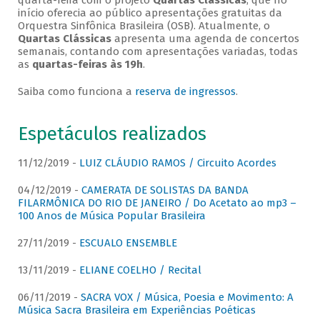
quarta-feira com o projeto
Quartas Clássicas
, que no
início oferecia ao público apresentações gratuitas da
Orquestra Sinfônica Brasileira (OSB). Atualmente, o
Quartas Clássicas
apresenta uma agenda de concertos
semanais, contando com apresentações variadas, todas
as
quartas-feiras às 19h
.
Saiba como funciona a
reserva de ingressos
.
Espetáculos realizados
11/12/2019 -
LUIZ CLÁUDIO RAMOS / Circuito Acordes
04/12/2019 -
CAMERATA DE SOLISTAS DA BANDA
FILARMÔNICA DO RIO DE JANEIRO / Do Acetato ao mp3 –
100 Anos de Música Popular Brasileira
27/11/2019 -
ESCUALO ENSEMBLE
13/11/2019 -
ELIANE COELHO / Recital
06/11/2019 -
SACRA VOX / Música, Poesia e Movimento: A
Música Sacra Brasileira em Experiências Poéticas