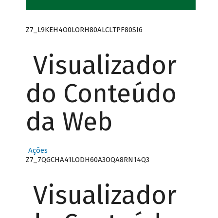
Z7_L9KEH4O0LORH80ALCLTPF80SI6
Visualizador
do Conteúdo
da Web
Ações
Z7_7QGCHA41LODH60A3OQA8RN14Q3
Visualizador