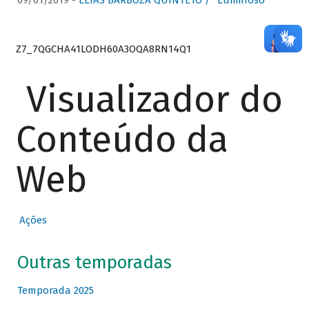
09/01/2019 -
ELIAS BARBOZA QUINTETO / “Luminoso”
Z7_7QGCHA41LODH60A3OQA8RN14Q1
Visualizador do
Conteúdo da
Web
Ações
Outras temporadas
Temporada 2025