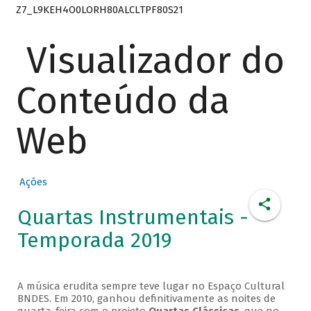
Z7_L9KEH4O0LORH80ALCLTPF80S21
Visualizador do
Conteúdo da
Web
Ações
Quartas Instrumentais -
Temporada 2019
A música erudita sempre teve lugar no Espaço Cultural
BNDES. Em 2010, ganhou definitivamente as noites de