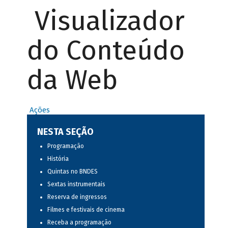
Visualizador
do Conteúdo
da Web
Ações
NESTA SEÇÃO
Programação
História
Quintas no BNDES
Sextas instrumentais
Reserva de ingressos
Filmes e festivais de cinema
Receba a programação