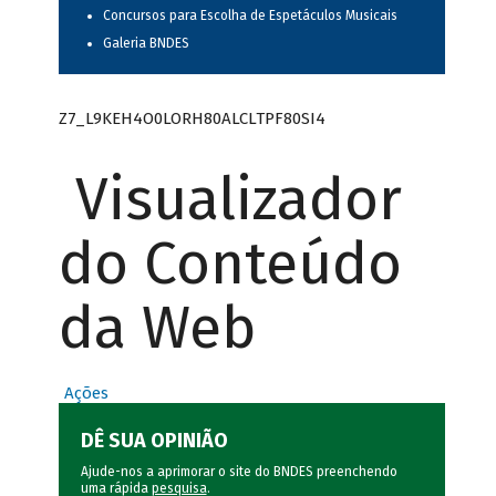
Concursos para Escolha de Espetáculos Musicais
Galeria BNDES
Z7_L9KEH4O0LORH80ALCLTPF80SI4
Visualizador
do Conteúdo
da Web
Ações
DÊ SUA OPINIÃO
Ajude-nos a aprimorar o site do BNDES preenchendo
uma rápida
pesquisa
.