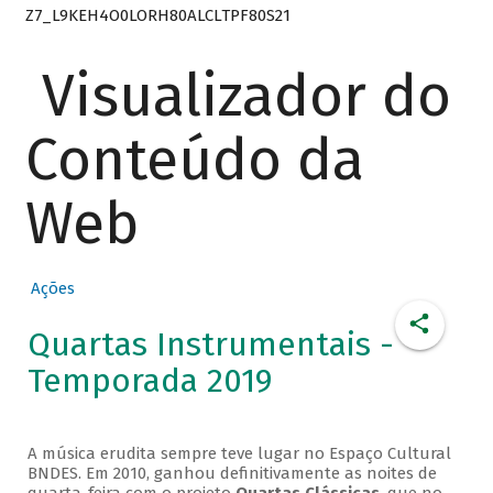
Z7_L9KEH4O0LORH80ALCLTPF80S21
Visualizador do
Conteúdo da
Web
Ações
Quartas Instrumentais -
Temporada 2019
A música erudita sempre teve lugar no Espaço Cultural
BNDES. Em 2010, ganhou definitivamente as noites de