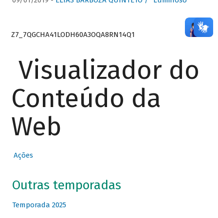
09/01/2019 -
ELIAS BARBOZA QUINTETO / “Luminoso”
Z7_7QGCHA41LODH60A3OQA8RN14Q1
Visualizador do
Conteúdo da
Web
Ações
Outras temporadas
Temporada 2025