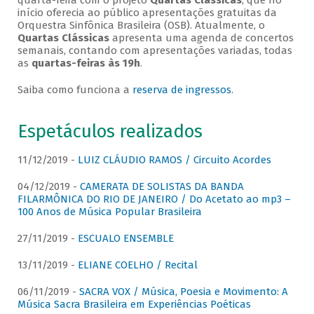
quarta-feira com o projeto
Quartas Clássicas
, que no
início oferecia ao público apresentações gratuitas da
Orquestra Sinfônica Brasileira (OSB). Atualmente, o
Quartas Clássicas
apresenta uma agenda de concertos
semanais, contando com apresentações variadas, todas
as
quartas-feiras às 19h
.
Saiba como funciona a
reserva de ingressos
.
Espetáculos realizados
11/12/2019 -
LUIZ CLÁUDIO RAMOS / Circuito Acordes
04/12/2019 -
CAMERATA DE SOLISTAS DA BANDA
FILARMÔNICA DO RIO DE JANEIRO / Do Acetato ao mp3 –
100 Anos de Música Popular Brasileira
27/11/2019 -
ESCUALO ENSEMBLE
13/11/2019 -
ELIANE COELHO / Recital
06/11/2019 -
SACRA VOX / Música, Poesia e Movimento: A
Música Sacra Brasileira em Experiências Poéticas