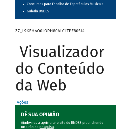
Concursos para Escolha de Espetáculos Musicais
Galeria BNDES
Z7_L9KEH4O0LORH80ALCLTPF80SI4
Visualizador
do Conteúdo
da Web
Ações
DÊ SUA OPINIÃO
Ajude-nos a aprimorar o site do BNDES preenchendo
uma rápida
pesquisa
.