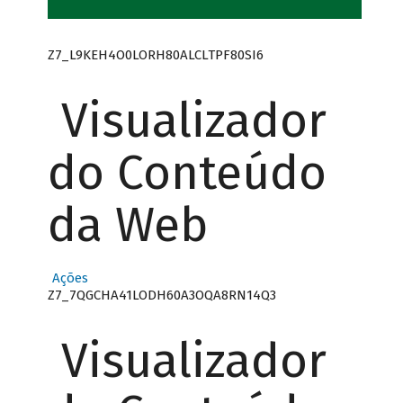
Z7_L9KEH4O0LORH80ALCLTPF80SI6
Visualizador
do Conteúdo
da Web
Ações
Z7_7QGCHA41LODH60A3OQA8RN14Q3
Visualizador