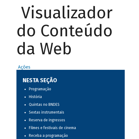
Visualizador
do Conteúdo
da Web
Ações
NESTA SEÇÃO
Programação
História
Quintas no BNDES
Sextas instrumentais
Reserva de ingressos
Filmes e festivais de cinema
Receba a programação