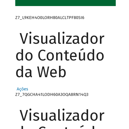
Z7_L9KEH4O0LORH80ALCLTPF80SI6
Visualizador
do Conteúdo
da Web
Ações
Z7_7QGCHA41LODH60A3OQA8RN14Q3
Visualizador