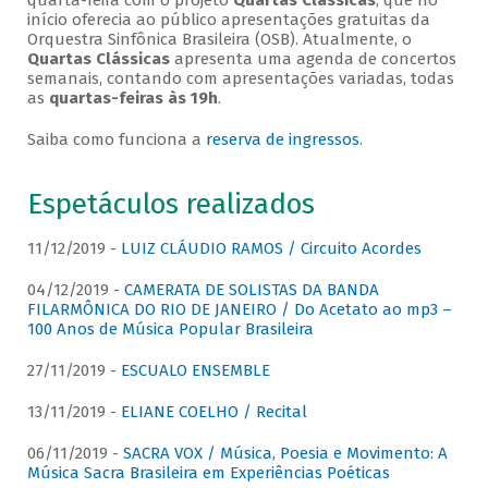
quarta-feira com o projeto
Quartas Clássicas
, que no
início oferecia ao público apresentações gratuitas da
Orquestra Sinfônica Brasileira (OSB). Atualmente, o
Quartas Clássicas
apresenta uma agenda de concertos
semanais, contando com apresentações variadas, todas
as
quartas-feiras às 19h
.
Saiba como funciona a
reserva de ingressos
.
Espetáculos realizados
11/12/2019 -
LUIZ CLÁUDIO RAMOS / Circuito Acordes
04/12/2019 -
CAMERATA DE SOLISTAS DA BANDA
FILARMÔNICA DO RIO DE JANEIRO / Do Acetato ao mp3 –
100 Anos de Música Popular Brasileira
27/11/2019 -
ESCUALO ENSEMBLE
13/11/2019 -
ELIANE COELHO / Recital
06/11/2019 -
SACRA VOX / Música, Poesia e Movimento: A
Música Sacra Brasileira em Experiências Poéticas