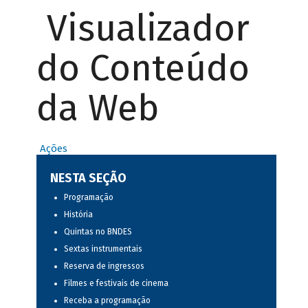
Visualizador
do Conteúdo
da Web
Ações
NESTA SEÇÃO
Programação
História
Quintas no BNDES
Sextas instrumentais
Reserva de ingressos
Filmes e festivais de cinema
Receba a programação