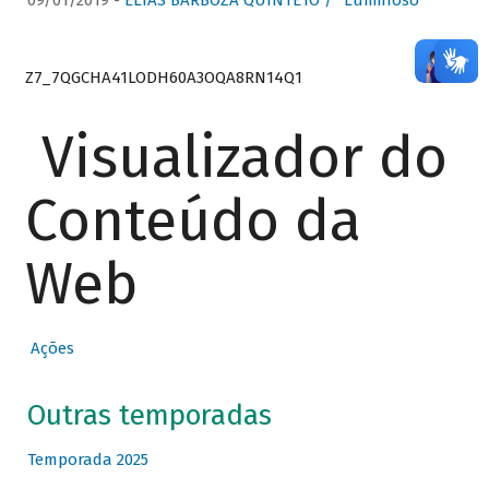
09/01/2019 -
ELIAS BARBOZA QUINTETO / “Luminoso”
Z7_7QGCHA41LODH60A3OQA8RN14Q1
Visualizador do
Conteúdo da
Web
Ações
Outras temporadas
Temporada 2025