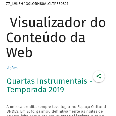
Z7_L9KEH4O0LORH80ALCLTPF80S21
Visualizador do
Conteúdo da
Web
Ações
Quartas Instrumentais -
Temporada 2019
A música erudita sempre teve lugar no Espaço Cultural
BNDES. Em 2010, ganhou definitivamente as noites de