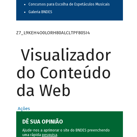
Concursos para Escolha de Espetáculos Musicais
Galeria BNDES
Z7_L9KEH4O0LORH80ALCLTPF80SI4
Visualizador
do Conteúdo
da Web
Ações
DÊ SUA OPINIÃO
Ajude-nos a aprimorar o site do BNDES preenchendo
uma rápida
pesquisa
.