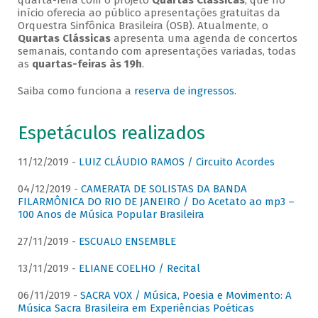
quarta-feira com o projeto
Quartas Clássicas
, que no
início oferecia ao público apresentações gratuitas da
Orquestra Sinfônica Brasileira (OSB). Atualmente, o
Quartas Clássicas
apresenta uma agenda de concertos
semanais, contando com apresentações variadas, todas
as
quartas-feiras às 19h
.
Saiba como funciona a
reserva de ingressos
.
Espetáculos realizados
11/12/2019 -
LUIZ CLÁUDIO RAMOS / Circuito Acordes
04/12/2019 -
CAMERATA DE SOLISTAS DA BANDA
FILARMÔNICA DO RIO DE JANEIRO / Do Acetato ao mp3 –
100 Anos de Música Popular Brasileira
27/11/2019 -
ESCUALO ENSEMBLE
13/11/2019 -
ELIANE COELHO / Recital
06/11/2019 -
SACRA VOX / Música, Poesia e Movimento: A
Música Sacra Brasileira em Experiências Poéticas