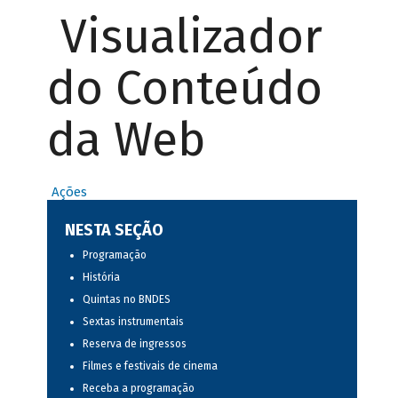
Visualizador
do Conteúdo
da Web
Ações
NESTA SEÇÃO
Programação
História
Quintas no BNDES
Sextas instrumentais
Reserva de ingressos
Filmes e festivais de cinema
Receba a programação