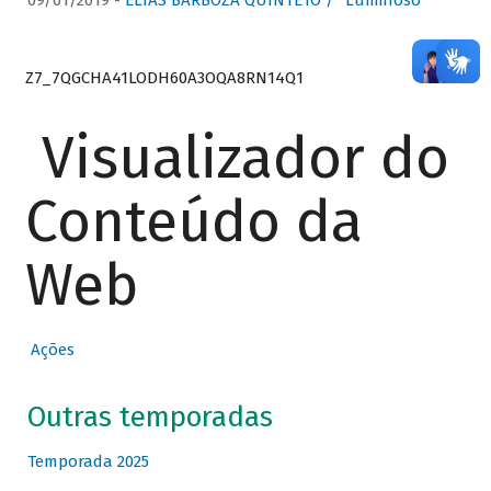
09/01/2019 -
ELIAS BARBOZA QUINTETO / “Luminoso”
Z7_7QGCHA41LODH60A3OQA8RN14Q1
Visualizador do
Conteúdo da
Web
Ações
Outras temporadas
Temporada 2025