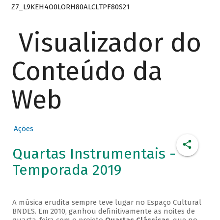
Z7_L9KEH4O0LORH80ALCLTPF80S21
Visualizador do
Conteúdo da
Web
Ações
Quartas Instrumentais -
Temporada 2019
A música erudita sempre teve lugar no Espaço Cultural
BNDES. Em 2010, ganhou definitivamente as noites de