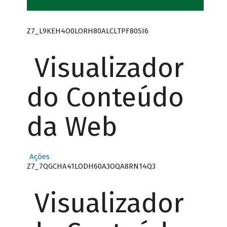
Z7_L9KEH4O0LORH80ALCLTPF80SI6
Visualizador
do Conteúdo
da Web
Ações
Z7_7QGCHA41LODH60A3OQA8RN14Q3
Visualizador