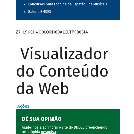
Concursos para Escolha de Espetáculos Musicais
Galeria BNDES
Z7_L9KEH4O0LORH80ALCLTPF80SI4
Visualizador
do Conteúdo
da Web
Ações
DÊ SUA OPINIÃO
Ajude-nos a aprimorar o site do BNDES preenchendo
uma rápida
pesquisa
.