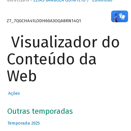
09/01/2019 -
ELIAS BARBOZA QUINTETO / “Luminoso”
Z7_7QGCHA41LODH60A3OQA8RN14Q1
Visualizador do
Conteúdo da
Web
Ações
Outras temporadas
Temporada 2025