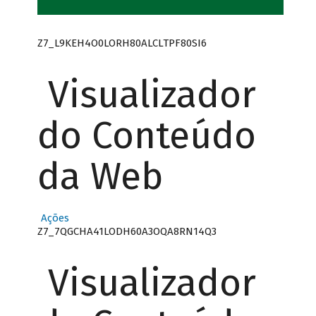
Z7_L9KEH4O0LORH80ALCLTPF80SI6
Visualizador
do Conteúdo
da Web
Ações
Z7_7QGCHA41LODH60A3OQA8RN14Q3
Visualizador