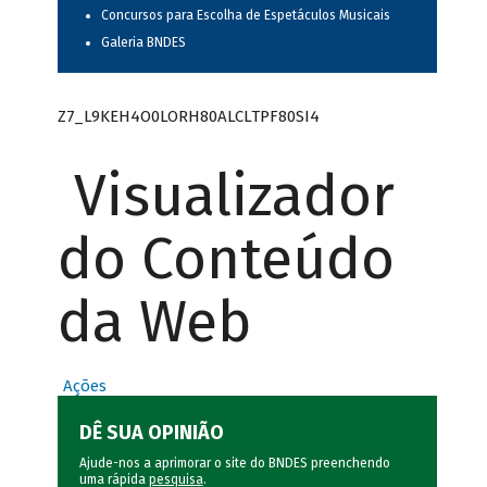
Concursos para Escolha de Espetáculos Musicais
Galeria BNDES
Z7_L9KEH4O0LORH80ALCLTPF80SI4
Visualizador
do Conteúdo
da Web
Ações
DÊ SUA OPINIÃO
Ajude-nos a aprimorar o site do BNDES preenchendo
uma rápida
pesquisa
.