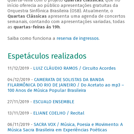
quarta-feira com o projeto
Quartas Clássicas
, que no
início oferecia ao público apresentações gratuitas da
Orquestra Sinfônica Brasileira (OSB). Atualmente, o
Quartas Clássicas
apresenta uma agenda de concertos
semanais, contando com apresentações variadas, todas
as
quartas-feiras às 19h
.
Saiba como funciona a
reserva de ingressos
.
Espetáculos realizados
11/12/2019 -
LUIZ CLÁUDIO RAMOS / Circuito Acordes
04/12/2019 -
CAMERATA DE SOLISTAS DA BANDA
FILARMÔNICA DO RIO DE JANEIRO / Do Acetato ao mp3 –
100 Anos de Música Popular Brasileira
27/11/2019 -
ESCUALO ENSEMBLE
13/11/2019 -
ELIANE COELHO / Recital
06/11/2019 -
SACRA VOX / Música, Poesia e Movimento: A
Música Sacra Brasileira em Experiências Poéticas