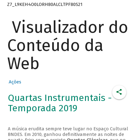
Z7_L9KEH4O0LORH80ALCLTPF80S21
Visualizador do
Conteúdo da
Web
Ações
Quartas Instrumentais -
Temporada 2019
A música erudita sempre teve lugar no Espaço Cultural
BNDES. Em 2010, ganhou definitivamente as noites de