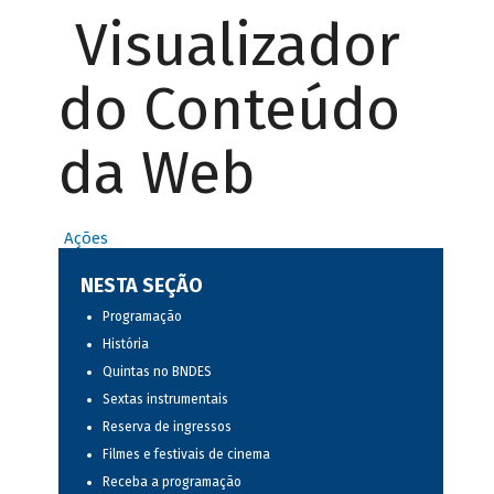
Visualizador
do Conteúdo
da Web
Ações
NESTA SEÇÃO
Programação
História
Quintas no BNDES
Sextas instrumentais
Reserva de ingressos
Filmes e festivais de cinema
Receba a programação