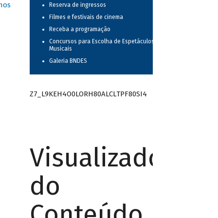
nos
Reserva de ingressos
Filmes e festivais de cinema
Receba a programação
Concursos para Escolha de Espetáculos
Musicais
Galeria BNDES
Z7_L9KEH4O0LORH80ALCLTPF80SI4
Visualizador
do
Conteúdo