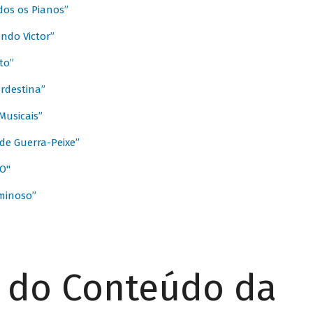
dos os Pianos”
ndo Victor”
to”
rdestina”
Musicais”
de Guerra-Peixe”
O"
minoso”
r do Conteúdo da