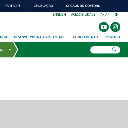
PARTICIPE
LEGISLAÇÃO
ÓRGÃOS DO GOVERNO
⁣
ENGLISH
ACESSIBILIDADE
A+
A-
NCIA
DESENVOLVIMENTO SUSTENTÁVEL
CONHECIMENTO
IMPRENSA
Busca
gem de tela