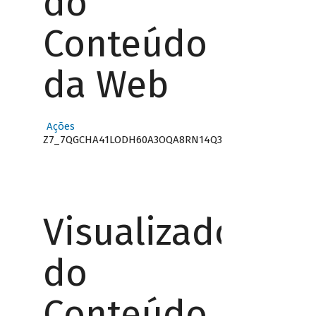
do
Conteúdo
da Web
Ações
Z7_7QGCHA41LODH60A3OQA8RN14Q3
Visualizador
do
Conteúdo