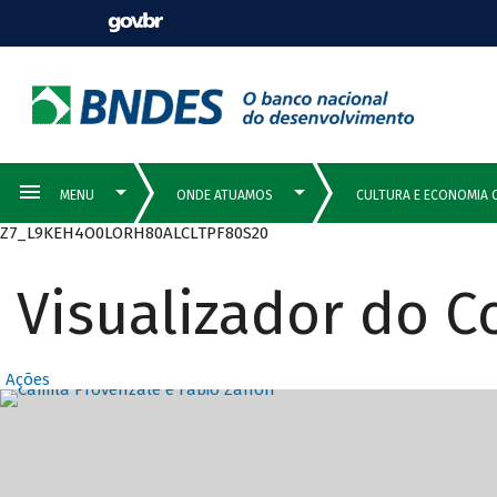
Z7_L9KEH4O0LORH80ALCLTPF80S20
Visualizador do 
Ações
Destaques Prin