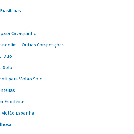
rasileiras
 para Cavaquinho
andolim – Outras Composições
/ Duo
o Solo
ti para Violão Solo
nteiras
m Fronteiras
, Violão Espanha
lhosa