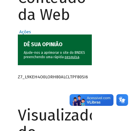
da Web
Ações
DÊ SUA OPINIÃO
Ajude-nos a aprimorar o site do BNDES
preenchendo uma rápida
pesquisa
.
Z7_L9KEH4O0LORH80ALCLTPF80SI6
Visualizador