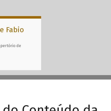
e Fabio
epertório de
r do Conteúdo da