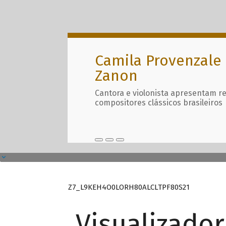
Camila Provenzale 
Zanon
Cantora e violonista apresentam r
compositores clássicos brasileiros
Z7_L9KEH4O0LORH80ALCLTPF80S21
Visualizado