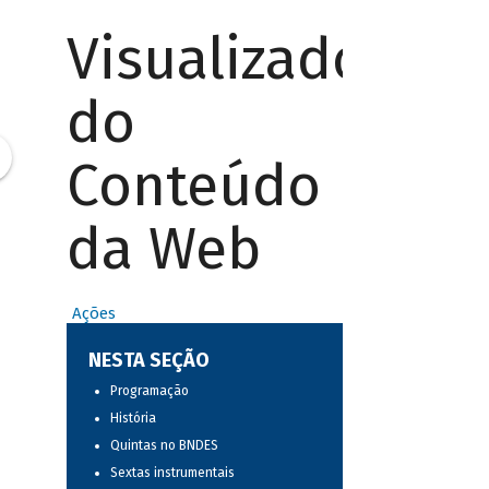
Visualizador
do
Conteúdo
da Web
Ações
NESTA SEÇÃO
Programação
História
Quintas no BNDES
Sextas instrumentais