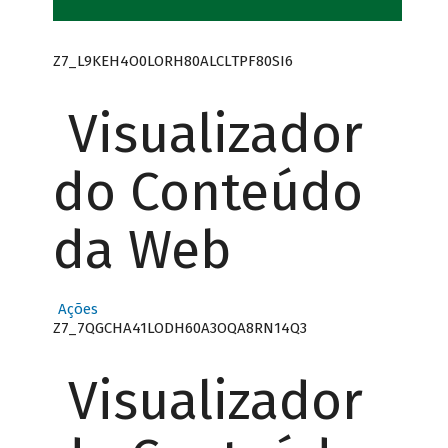
Z7_L9KEH4O0LORH80ALCLTPF80SI6
Visualizador
do Conteúdo
da Web
Ações
Z7_7QGCHA41LODH60A3OQA8RN14Q3
Visualizador