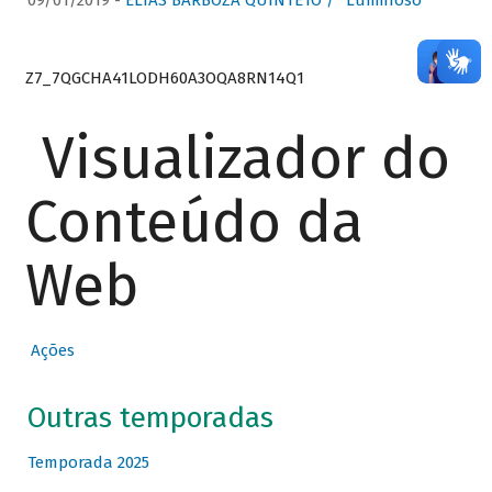
09/01/2019 -
ELIAS BARBOZA QUINTETO / “Luminoso”
Z7_7QGCHA41LODH60A3OQA8RN14Q1
Visualizador do
Conteúdo da
Web
Ações
Outras temporadas
Temporada 2025