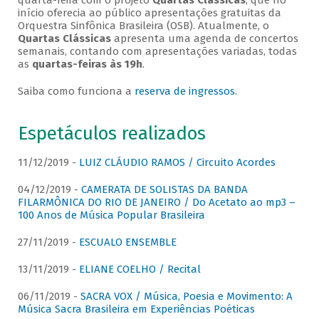
quarta-feira com o projeto
Quartas Clássicas
, que no
início oferecia ao público apresentações gratuitas da
Orquestra Sinfônica Brasileira (OSB). Atualmente, o
Quartas Clássicas
apresenta uma agenda de concertos
semanais, contando com apresentações variadas, todas
as
quartas-feiras às 19h
.
Saiba como funciona a
reserva de ingressos
.
Espetáculos realizados
11/12/2019 -
LUIZ CLÁUDIO RAMOS / Circuito Acordes
04/12/2019 -
CAMERATA DE SOLISTAS DA BANDA
FILARMÔNICA DO RIO DE JANEIRO / Do Acetato ao mp3 –
100 Anos de Música Popular Brasileira
27/11/2019 -
ESCUALO ENSEMBLE
13/11/2019 -
ELIANE COELHO / Recital
06/11/2019 -
SACRA VOX / Música, Poesia e Movimento: A
Música Sacra Brasileira em Experiências Poéticas