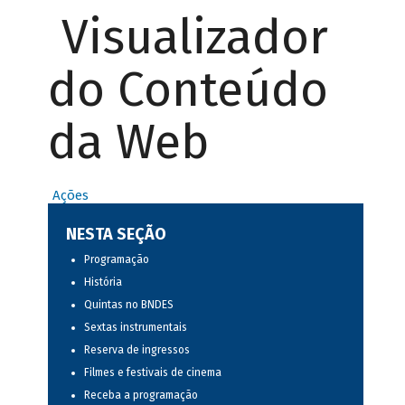
Visualizador
do Conteúdo
da Web
Ações
NESTA SEÇÃO
Programação
História
Quintas no BNDES
Sextas instrumentais
Reserva de ingressos
Filmes e festivais de cinema
Receba a programação