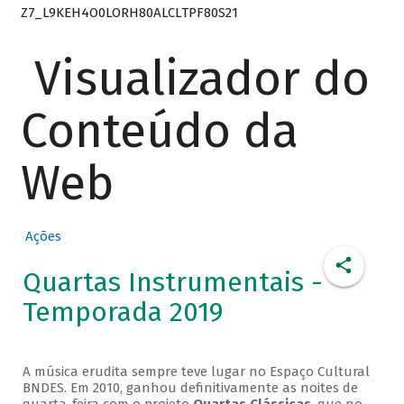
Z7_L9KEH4O0LORH80ALCLTPF80S21
Visualizador do
Conteúdo da
Web
Ações
Quartas Instrumentais -
Temporada 2019
A música erudita sempre teve lugar no Espaço Cultural
BNDES. Em 2010, ganhou definitivamente as noites de