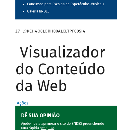
Concursos para Escolha de Espetáculos Musicais
Galeria BNDES
Z7_L9KEH4O0LORH80ALCLTPF80SI4
Visualizador
do Conteúdo
da Web
Ações
DÊ SUA OPINIÃO
Ajude-nos a aprimorar o site do BNDES preenchendo
uma rápida
pesquisa
.