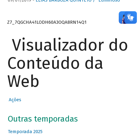
09/01/2019 -
ELIAS BARBOZA QUINTETO / “Luminoso”
Z7_7QGCHA41LODH60A3OQA8RN14Q1
Visualizador do
Conteúdo da
Web
Ações
Outras temporadas
Temporada 2025