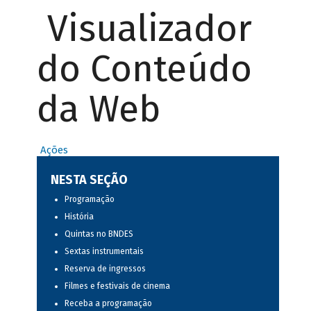
Visualizador
do Conteúdo
da Web
Ações
NESTA SEÇÃO
Programação
História
Quintas no BNDES
Sextas instrumentais
Reserva de ingressos
Filmes e festivais de cinema
Receba a programação