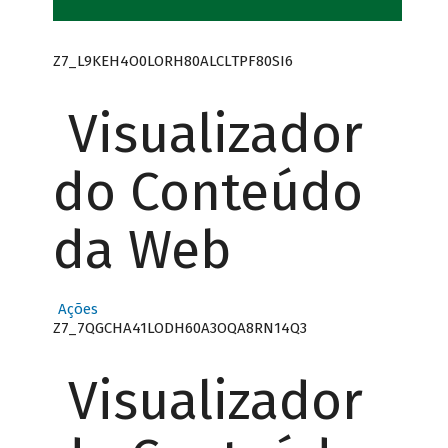
Z7_L9KEH4O0LORH80ALCLTPF80SI6
Visualizador
do Conteúdo
da Web
Ações
Z7_7QGCHA41LODH60A3OQA8RN14Q3
Visualizador