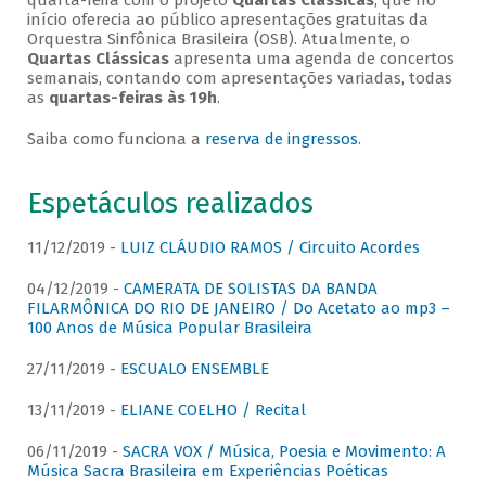
quarta-feira com o projeto
Quartas Clássicas
, que no
início oferecia ao público apresentações gratuitas da
Orquestra Sinfônica Brasileira (OSB). Atualmente, o
Quartas Clássicas
apresenta uma agenda de concertos
semanais, contando com apresentações variadas, todas
as
quartas-feiras às 19h
.
Saiba como funciona a
reserva de ingressos
.
Espetáculos realizados
11/12/2019 -
LUIZ CLÁUDIO RAMOS / Circuito Acordes
04/12/2019 -
CAMERATA DE SOLISTAS DA BANDA
FILARMÔNICA DO RIO DE JANEIRO / Do Acetato ao mp3 –
100 Anos de Música Popular Brasileira
27/11/2019 -
ESCUALO ENSEMBLE
13/11/2019 -
ELIANE COELHO / Recital
06/11/2019 -
SACRA VOX / Música, Poesia e Movimento: A
Música Sacra Brasileira em Experiências Poéticas