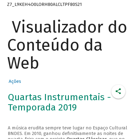
Z7_L9KEH4O0LORH80ALCLTPF80S21
Visualizador do
Conteúdo da
Web
Ações
Quartas Instrumentais -
Temporada 2019
A música erudita sempre teve lugar no Espaço Cultural
BNDES. Em 2010, ganhou definitivamente as noites de