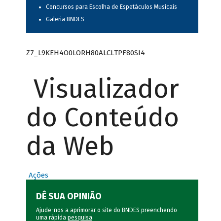
Concursos para Escolha de Espetáculos Musicais
Galeria BNDES
Z7_L9KEH4O0LORH80ALCLTPF80SI4
Visualizador
do Conteúdo
da Web
Ações
DÊ SUA OPINIÃO
Ajude-nos a aprimorar o site do BNDES preenchendo
uma rápida
pesquisa
.