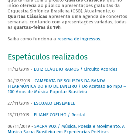
quarta-feira com o projeto
Quartas Clássicas
, que no
início oferecia ao público apresentações gratuitas da
Orquestra Sinfônica Brasileira (OSB). Atualmente, o
Quartas Clássicas
apresenta uma agenda de concertos
semanais, contando com apresentações variadas, todas
as
quartas-feiras às 19h
.
Saiba como funciona a
reserva de ingressos
.
Espetáculos realizados
11/12/2019 -
LUIZ CLÁUDIO RAMOS / Circuito Acordes
04/12/2019 -
CAMERATA DE SOLISTAS DA BANDA
FILARMÔNICA DO RIO DE JANEIRO / Do Acetato ao mp3 –
100 Anos de Música Popular Brasileira
27/11/2019 -
ESCUALO ENSEMBLE
13/11/2019 -
ELIANE COELHO / Recital
06/11/2019 -
SACRA VOX / Música, Poesia e Movimento: A
Música Sacra Brasileira em Experiências Poéticas