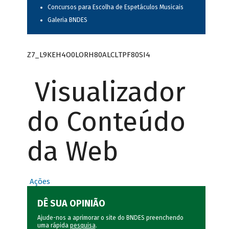
Concursos para Escolha de Espetáculos Musicais
Galeria BNDES
Z7_L9KEH4O0LORH80ALCLTPF80SI4
Visualizador
do Conteúdo
da Web
Ações
DÊ SUA OPINIÃO
Ajude-nos a aprimorar o site do BNDES preenchendo
uma rápida
pesquisa
.