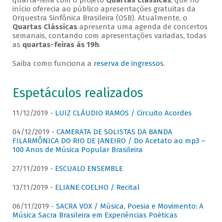
quarta-feira com o projeto
Quartas Clássicas
, que no
início oferecia ao público apresentações gratuitas da
Orquestra Sinfônica Brasileira (OSB). Atualmente, o
Quartas Clássicas
apresenta uma agenda de concertos
semanais, contando com apresentações variadas, todas
as
quartas-feiras às 19h
.
Saiba como funciona a
reserva de ingressos
.
Espetáculos realizados
11/12/2019 -
LUIZ CLÁUDIO RAMOS / Circuito Acordes
04/12/2019 -
CAMERATA DE SOLISTAS DA BANDA
FILARMÔNICA DO RIO DE JANEIRO / Do Acetato ao mp3 –
100 Anos de Música Popular Brasileira
27/11/2019 -
ESCUALO ENSEMBLE
13/11/2019 -
ELIANE COELHO / Recital
06/11/2019 -
SACRA VOX / Música, Poesia e Movimento: A
Música Sacra Brasileira em Experiências Poéticas