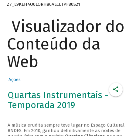
Z7_L9KEH4O0LORH80ALCLTPF80S21
Visualizador do
Conteúdo da
Web
Ações
Quartas Instrumentais -
Temporada 2019
A música erudita sempre teve lugar no Espaço Cultural
BNDES. Em 2010, ganhou definitivamente as noites de