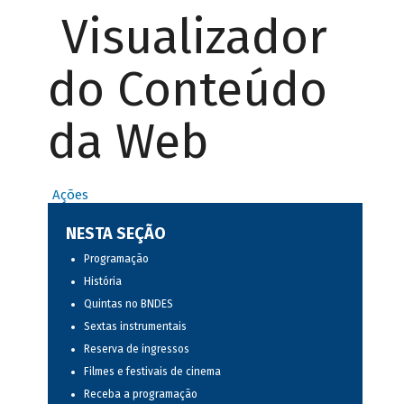
Visualizador
do Conteúdo
da Web
Ações
NESTA SEÇÃO
Programação
História
Quintas no BNDES
Sextas instrumentais
Reserva de ingressos
Filmes e festivais de cinema
Receba a programação