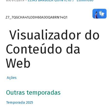
09/01/2019 -
ELIAS BARBOZA QUINTETO / “Luminoso”
Z7_7QGCHA41LODH60A3OQA8RN14Q1
Visualizador do
Conteúdo da
Web
Ações
Outras temporadas
Temporada 2025