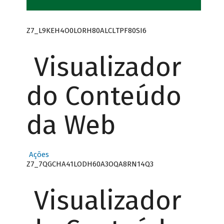
Z7_L9KEH4O0LORH80ALCLTPF80SI6
Visualizador
do Conteúdo
da Web
Ações
Z7_7QGCHA41LODH60A3OQA8RN14Q3
Visualizador