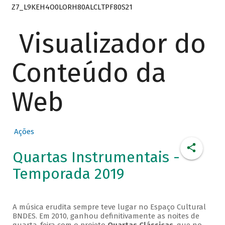
Z7_L9KEH4O0LORH80ALCLTPF80S21
Visualizador do
Conteúdo da
Web
Ações
Quartas Instrumentais -
Temporada 2019
A música erudita sempre teve lugar no Espaço Cultural
BNDES. Em 2010, ganhou definitivamente as noites de