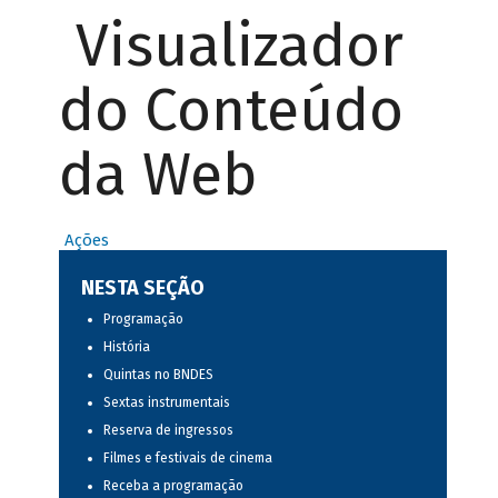
Visualizador
do Conteúdo
da Web
Ações
NESTA SEÇÃO
Programação
História
Quintas no BNDES
Sextas instrumentais
Reserva de ingressos
Filmes e festivais de cinema
Receba a programação