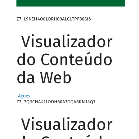
Z7_L9KEH4O0LORH80ALCLTPF80SI6
Visualizador
do Conteúdo
da Web
Ações
Z7_7QGCHA41LODH60A3OQA8RN14Q3
Visualizador