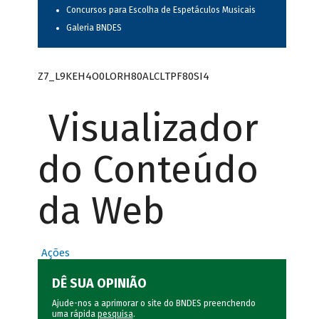
Concursos para Escolha de Espetáculos Musicais
Galeria BNDES
Z7_L9KEH4O0LORH80ALCLTPF80SI4
Visualizador
do Conteúdo
da Web
Ações
DÊ SUA OPINIÃO
Ajude-nos a aprimorar o site do BNDES preenchendo
uma rápida
pesquisa
.