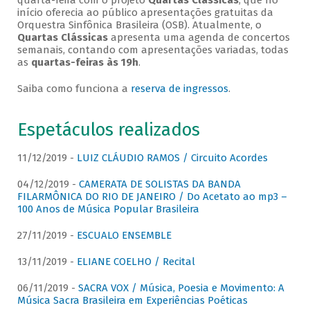
quarta-feira com o projeto
Quartas Clássicas
, que no
início oferecia ao público apresentações gratuitas da
Orquestra Sinfônica Brasileira (OSB). Atualmente, o
Quartas Clássicas
apresenta uma agenda de concertos
semanais, contando com apresentações variadas, todas
as
quartas-feiras às 19h
.
Saiba como funciona a
reserva de ingressos
.
Espetáculos realizados
11/12/2019 -
LUIZ CLÁUDIO RAMOS / Circuito Acordes
04/12/2019 -
CAMERATA DE SOLISTAS DA BANDA
FILARMÔNICA DO RIO DE JANEIRO / Do Acetato ao mp3 –
100 Anos de Música Popular Brasileira
27/11/2019 -
ESCUALO ENSEMBLE
13/11/2019 -
ELIANE COELHO / Recital
06/11/2019 -
SACRA VOX / Música, Poesia e Movimento: A
Música Sacra Brasileira em Experiências Poéticas