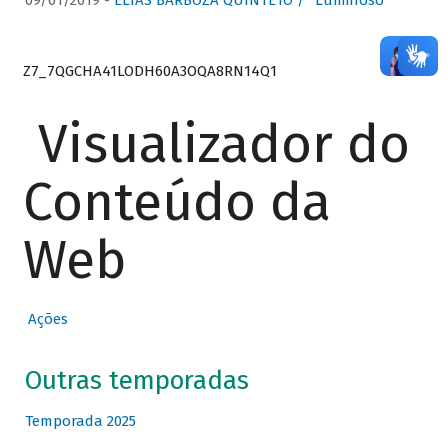
09/01/2019 -
ELIAS BARBOZA QUINTETO / “Luminoso”
Z7_7QGCHA41LODH60A3OQA8RN14Q1
Visualizador do
Conteúdo da
Web
Ações
Outras temporadas
Temporada 2025