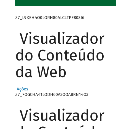
Z7_L9KEH4O0LORH80ALCLTPF80SI6
Visualizador
do Conteúdo
da Web
Ações
Z7_7QGCHA41LODH60A3OQA8RN14Q3
Visualizador