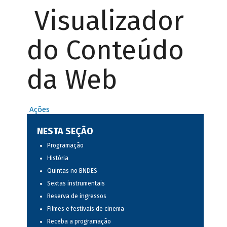
Visualizador
do Conteúdo
da Web
Ações
NESTA SEÇÃO
Programação
História
Quintas no BNDES
Sextas instrumentais
Reserva de ingressos
Filmes e festivais de cinema
Receba a programação