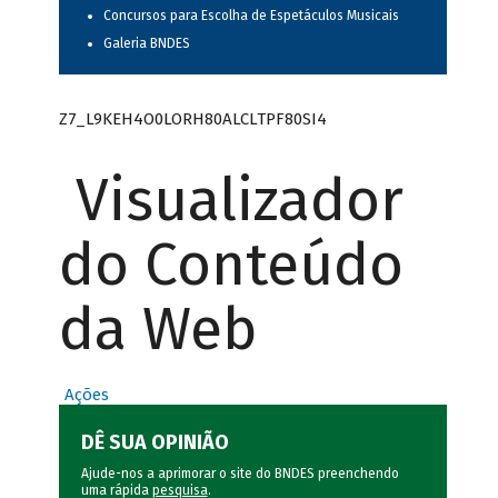
Concursos para Escolha de Espetáculos Musicais
Galeria BNDES
Z7_L9KEH4O0LORH80ALCLTPF80SI4
Visualizador
do Conteúdo
da Web
Ações
DÊ SUA OPINIÃO
Ajude-nos a aprimorar o site do BNDES preenchendo
uma rápida
pesquisa
.