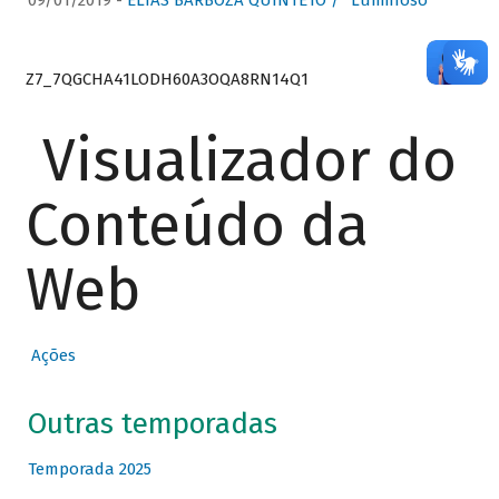
09/01/2019 -
ELIAS BARBOZA QUINTETO / “Luminoso”
Z7_7QGCHA41LODH60A3OQA8RN14Q1
Visualizador do
Conteúdo da
Web
Ações
Outras temporadas
Temporada 2025