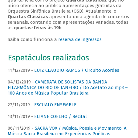
quarta-feira com o projeto
Quartas Clássicas
, que no
início oferecia ao público apresentações gratuitas da
Orquestra Sinfônica Brasileira (OSB). Atualmente, o
Quartas Clássicas
apresenta uma agenda de concertos
semanais, contando com apresentações variadas, todas
as
quartas-feiras às 19h
.
Saiba como funciona a
reserva de ingressos
.
Espetáculos realizados
11/12/2019 -
LUIZ CLÁUDIO RAMOS / Circuito Acordes
04/12/2019 -
CAMERATA DE SOLISTAS DA BANDA
FILARMÔNICA DO RIO DE JANEIRO / Do Acetato ao mp3 –
100 Anos de Música Popular Brasileira
27/11/2019 -
ESCUALO ENSEMBLE
13/11/2019 -
ELIANE COELHO / Recital
06/11/2019 -
SACRA VOX / Música, Poesia e Movimento: A
Música Sacra Brasileira em Experiências Poéticas