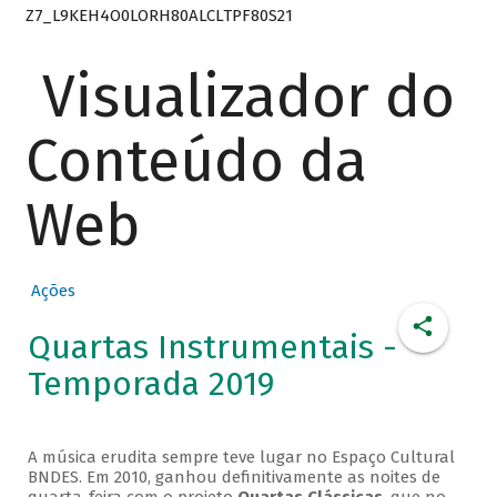
Z7_L9KEH4O0LORH80ALCLTPF80S21
Visualizador do
Conteúdo da
Web
Ações
Quartas Instrumentais -
Temporada 2019
A música erudita sempre teve lugar no Espaço Cultural
BNDES. Em 2010, ganhou definitivamente as noites de