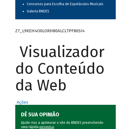
Concursos para Escolha de Espetáculos Musicais
Galeria BNDES
Z7_L9KEH4O0LORH80ALCLTPF80SI4
Visualizador
do Conteúdo
da Web
Ações
DÊ SUA OPINIÃO
Ajude-nos a aprimorar o site do BNDES preenchendo
uma rápida
pesquisa
.