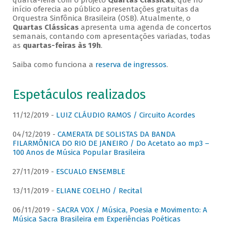
quarta-feira com o projeto
Quartas Clássicas
, que no
início oferecia ao público apresentações gratuitas da
Orquestra Sinfônica Brasileira (OSB). Atualmente, o
Quartas Clássicas
apresenta uma agenda de concertos
semanais, contando com apresentações variadas, todas
as
quartas-feiras às 19h
.
Saiba como funciona a
reserva de ingressos
.
Espetáculos realizados
11/12/2019 -
LUIZ CLÁUDIO RAMOS / Circuito Acordes
04/12/2019 -
CAMERATA DE SOLISTAS DA BANDA
FILARMÔNICA DO RIO DE JANEIRO / Do Acetato ao mp3 –
100 Anos de Música Popular Brasileira
27/11/2019 -
ESCUALO ENSEMBLE
13/11/2019 -
ELIANE COELHO / Recital
06/11/2019 -
SACRA VOX / Música, Poesia e Movimento: A
Música Sacra Brasileira em Experiências Poéticas