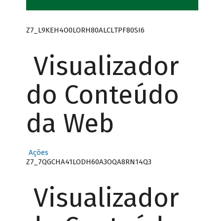
Z7_L9KEH4O0LORH80ALCLTPF80SI6
Visualizador
do Conteúdo
da Web
Ações
Z7_7QGCHA41LODH60A3OQA8RN14Q3
Visualizador