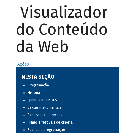
Visualizador
do Conteúdo
da Web
Ações
NESTA SEÇÃO
Programação
História
Quintas no BNDES
Sextas instrumentais
Reserva de ingressos
Filmes e festivais de cinema
Receba a programação