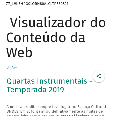
Z7_L9KEH4O0LORH80ALCLTPF80S21
Visualizador do
Conteúdo da
Web
Ações
Quartas Instrumentais -
Temporada 2019
A música erudita sempre teve lugar no Espaço Cultural
BNDES. Em 2010, ganhou definitivamente as noites de