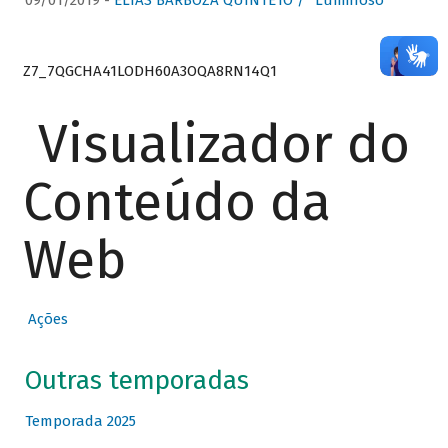
09/01/2019 -
ELIAS BARBOZA QUINTETO / “Luminoso”
Z7_7QGCHA41LODH60A3OQA8RN14Q1
Visualizador do
Conteúdo da
Web
Ações
Outras temporadas
Temporada 2025