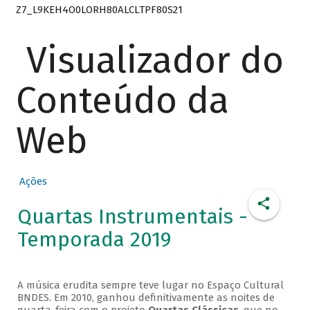
Z7_L9KEH4O0LORH80ALCLTPF80S21
Visualizador do
Conteúdo da
Web
Ações
Quartas Instrumentais -
Temporada 2019
A música erudita sempre teve lugar no Espaço Cultural
BNDES. Em 2010, ganhou definitivamente as noites de