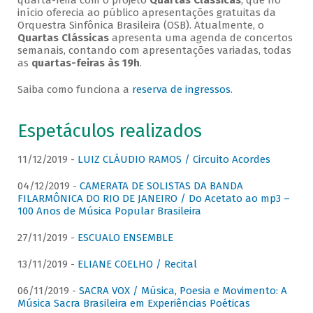
quarta-feira com o projeto
Quartas Clássicas
, que no
início oferecia ao público apresentações gratuitas da
Orquestra Sinfônica Brasileira (OSB). Atualmente, o
Quartas Clássicas
apresenta uma agenda de concertos
semanais, contando com apresentações variadas, todas
as
quartas-feiras às 19h
.
Saiba como funciona a
reserva de ingressos
.
Espetáculos realizados
11/12/2019 -
LUIZ CLÁUDIO RAMOS / Circuito Acordes
04/12/2019 -
CAMERATA DE SOLISTAS DA BANDA
FILARMÔNICA DO RIO DE JANEIRO / Do Acetato ao mp3 –
100 Anos de Música Popular Brasileira
27/11/2019 -
ESCUALO ENSEMBLE
13/11/2019 -
ELIANE COELHO / Recital
06/11/2019 -
SACRA VOX / Música, Poesia e Movimento: A
Música Sacra Brasileira em Experiências Poéticas