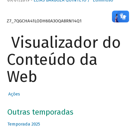
09/01/2019 -
ELIAS BARBOZA QUINTETO / “Luminoso”
Z7_7QGCHA41LODH60A3OQA8RN14Q1
Visualizador do
Conteúdo da
Web
Ações
Outras temporadas
Temporada 2025