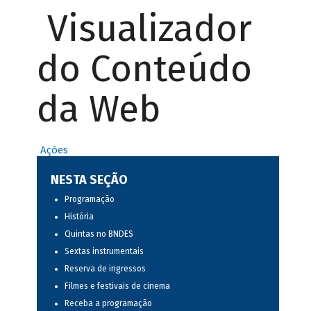
Visualizador
do Conteúdo
da Web
Ações
NESTA SEÇÃO
Programação
História
Quintas no BNDES
Sextas instrumentais
Reserva de ingressos
Filmes e festivais de cinema
Receba a programação