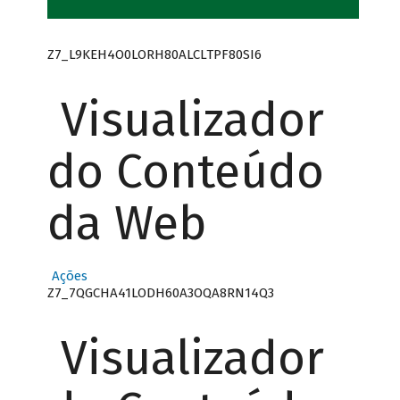
Z7_L9KEH4O0LORH80ALCLTPF80SI6
Visualizador
do Conteúdo
da Web
Ações
Z7_7QGCHA41LODH60A3OQA8RN14Q3
Visualizador