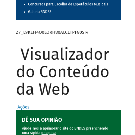
Concursos para Escolha de Espetáculos Musicais
Galeria BNDES
Z7_L9KEH4O0LORH80ALCLTPF80SI4
Visualizador
do Conteúdo
da Web
Ações
DÊ SUA OPINIÃO
Ajude-nos a aprimorar o site do BNDES preenchendo
uma rápida
pesquisa
.