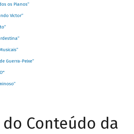
dos os Pianos”
ndo Victor”
to”
rdestina”
Musicais”
de Guerra-Peixe”
O"
minoso”
r do Conteúdo da