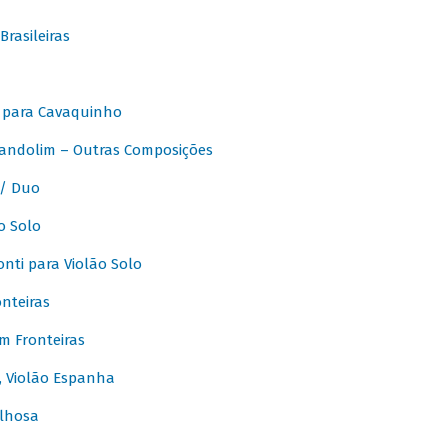
rasileiras
 para Cavaquinho
andolim – Outras Composições
/ Duo
o Solo
ti para Violão Solo
nteiras
m Fronteiras
, Violão Espanha
lhosa