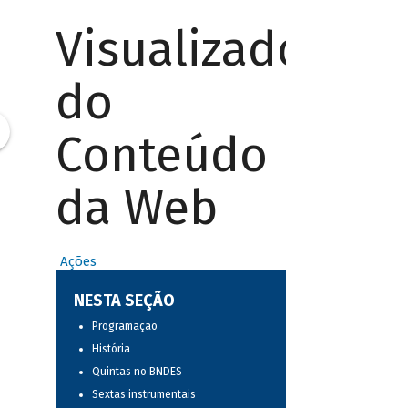
Visualizador
do
Conteúdo
da Web
Ações
NESTA SEÇÃO
Programação
História
Quintas no BNDES
Sextas instrumentais