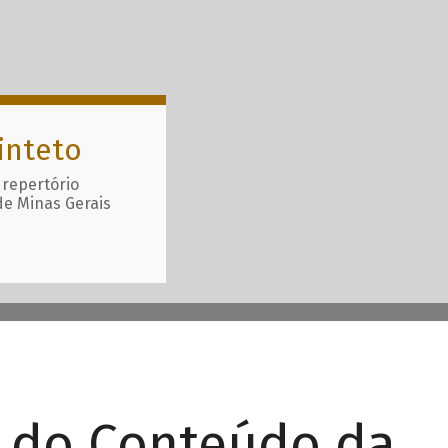
inteto
 repertório
de Minas Gerais
r do Conteúdo da