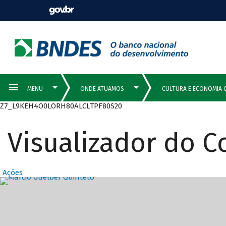
Z7_L9KEH4O0LORH80ALCLTPF80S20
Visualizador do 
Ações
Destaques Prin