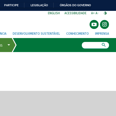
PARTICIPE
LEGISLAÇÃO
ÓRGÃOS DO GOVERNO
⁣
ENGLISH
ACESSIBILIDADE
A+
A-
NCIA
DESENVOLVIMENTO SUSTENTÁVEL
CONHECIMENTO
IMPRENSA
Busca
gem de tela