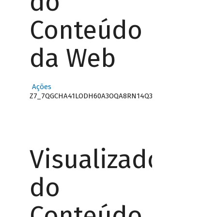
do
Conteúdo
da Web
Ações
Z7_7QGCHA41LODH60A3OQA8RN14Q3
Visualizador
do
Conteúdo