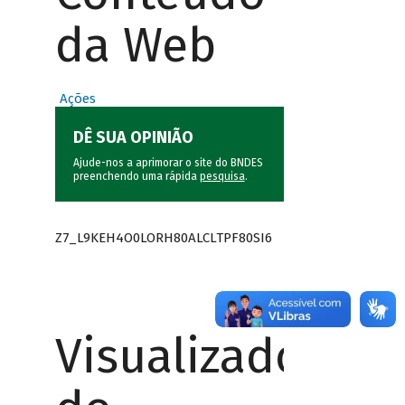
da Web
Ações
DÊ SUA OPINIÃO
Ajude-nos a aprimorar o site do BNDES
preenchendo uma rápida
pesquisa
.
Z7_L9KEH4O0LORH80ALCLTPF80SI6
Visualizador