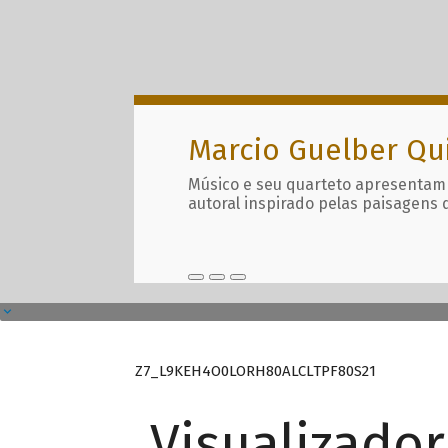
Marcio Guelber Qu
Músico e seu quarteto apresentam
autoral inspirado pelas paisagens 
Z7_L9KEH4O0LORH80ALCLTPF80S21
Visualizado