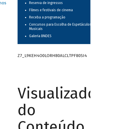
nos
Reserva de ingressos
Filmes e festivais de cinema
Receba a programação
Concursos para Escolha de Espetáculos
Musicais
Galeria BNDES
Z7_L9KEH4O0LORH80ALCLTPF80SI4
Visualizador
do
Conteúdo