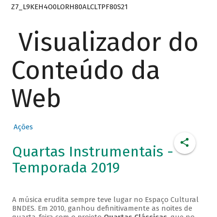
Z7_L9KEH4O0LORH80ALCLTPF80S21
Visualizador do
Conteúdo da
Web
Ações
Quartas Instrumentais -
Temporada 2019
A música erudita sempre teve lugar no Espaço Cultural
BNDES. Em 2010, ganhou definitivamente as noites de