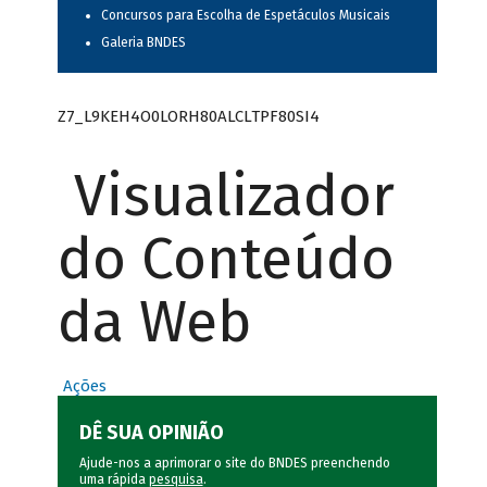
Concursos para Escolha de Espetáculos Musicais
Galeria BNDES
Z7_L9KEH4O0LORH80ALCLTPF80SI4
Visualizador
do Conteúdo
da Web
Ações
DÊ SUA OPINIÃO
Ajude-nos a aprimorar o site do BNDES preenchendo
uma rápida
pesquisa
.