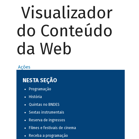
Visualizador
do Conteúdo
da Web
Ações
NESTA SEÇÃO
Programação
História
Quintas no BNDES
Sextas instrumentais
Reserva de ingressos
Filmes e festivais de cinema
Receba a programação