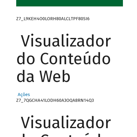
Z7_L9KEH4O0LORH80ALCLTPF80SI6
Visualizador
do Conteúdo
da Web
Ações
Z7_7QGCHA41LODH60A3OQA8RN14Q3
Visualizador