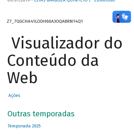
09/01/2019 -
ELIAS BARBOZA QUINTETO / “Luminoso”
Z7_7QGCHA41LODH60A3OQA8RN14Q1
Visualizador do
Conteúdo da
Web
Ações
Outras temporadas
Temporada 2025