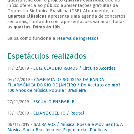
quarta-feira com o projeto
Quartas Clássicas
, que no
início oferecia ao público apresentações gratuitas da
Orquestra Sinfônica Brasileira (OSB). Atualmente, o
Quartas Clássicas
apresenta uma agenda de concertos
semanais, contando com apresentações variadas, todas
as
quartas-feiras às 19h
.
Saiba como funciona a
reserva de ingressos
.
Espetáculos realizados
11/12/2019 -
LUIZ CLÁUDIO RAMOS / Circuito Acordes
04/12/2019 -
CAMERATA DE SOLISTAS DA BANDA
FILARMÔNICA DO RIO DE JANEIRO / Do Acetato ao mp3 –
100 Anos de Música Popular Brasileira
27/11/2019 -
ESCUALO ENSEMBLE
13/11/2019 -
ELIANE COELHO / Recital
06/11/2019 -
SACRA VOX / Música, Poesia e Movimento: A
Música Sacra Brasileira em Experiências Poéticas