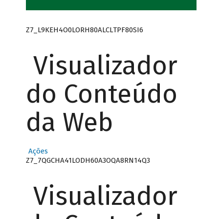
Z7_L9KEH4O0LORH80ALCLTPF80SI6
Visualizador
do Conteúdo
da Web
Ações
Z7_7QGCHA41LODH60A3OQA8RN14Q3
Visualizador