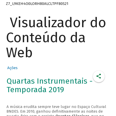
Z7_L9KEH4O0LORH80ALCLTPF80S21
Visualizador do
Conteúdo da
Web
Ações
Quartas Instrumentais -
Temporada 2019
A música erudita sempre teve lugar no Espaço Cultural
BNDES. Em 2010, ganhou definitivamente as noites de