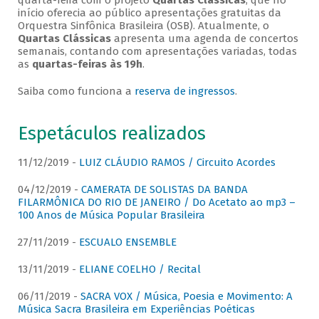
quarta-feira com o projeto
Quartas Clássicas
, que no
início oferecia ao público apresentações gratuitas da
Orquestra Sinfônica Brasileira (OSB). Atualmente, o
Quartas Clássicas
apresenta uma agenda de concertos
semanais, contando com apresentações variadas, todas
as
quartas-feiras às 19h
.
Saiba como funciona a
reserva de ingressos
.
Espetáculos realizados
11/12/2019 -
LUIZ CLÁUDIO RAMOS / Circuito Acordes
04/12/2019 -
CAMERATA DE SOLISTAS DA BANDA
FILARMÔNICA DO RIO DE JANEIRO / Do Acetato ao mp3 –
100 Anos de Música Popular Brasileira
27/11/2019 -
ESCUALO ENSEMBLE
13/11/2019 -
ELIANE COELHO / Recital
06/11/2019 -
SACRA VOX / Música, Poesia e Movimento: A
Música Sacra Brasileira em Experiências Poéticas