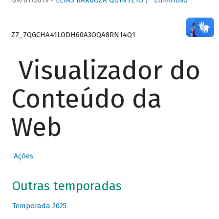
09/01/2019 -
ELIAS BARBOZA QUINTETO / “Luminoso”
Z7_7QGCHA41LODH60A3OQA8RN14Q1
Visualizador do
Conteúdo da
Web
Ações
Outras temporadas
Temporada 2025