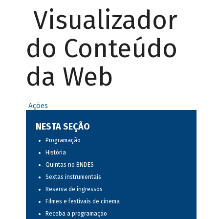
Visualizador
do Conteúdo
da Web
Ações
NESTA SEÇÃO
Programação
História
Quintas no BNDES
Sextas instrumentais
Reserva de ingressos
Filmes e festivais de cinema
Receba a programação