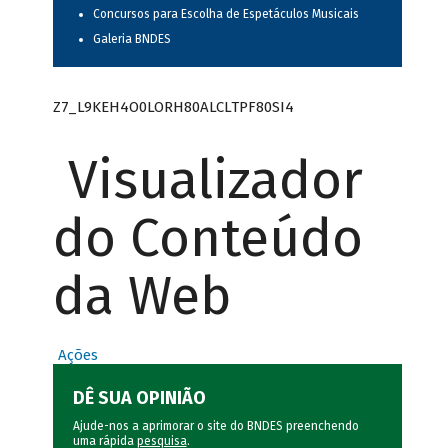
Concursos para Escolha de Espetáculos Musicais
Galeria BNDES
Z7_L9KEH4O0LORH80ALCLTPF80SI4
Visualizador
do Conteúdo
da Web
Ações
DÊ SUA OPINIÃO
Ajude-nos a aprimorar o site do BNDES preenchendo
uma rápida
pesquisa
.