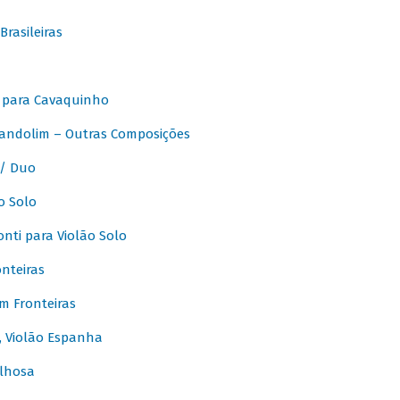
rasileiras
 para Cavaquinho
andolim – Outras Composições
/ Duo
o Solo
ti para Violão Solo
nteiras
m Fronteiras
, Violão Espanha
lhosa