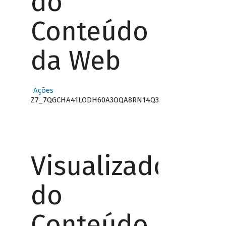
do
Conteúdo
da Web
Ações
Z7_7QGCHA41LODH60A3OQA8RN14Q3
Visualizador
do
Conteúdo