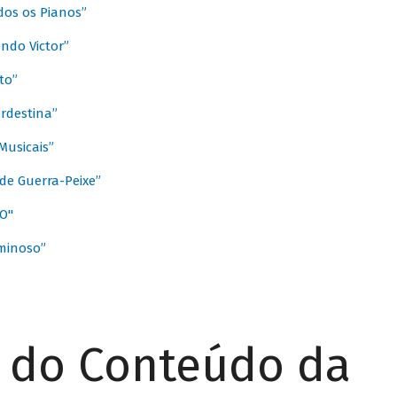
dos os Pianos”
ndo Victor”
to”
rdestina”
Musicais”
de Guerra-Peixe”
O"
minoso”
r do Conteúdo da