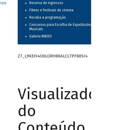
nos
Reserva de ingressos
Filmes e festivais de cinema
Receba a programação
Concursos para Escolha de Espetáculos
Musicais
Galeria BNDES
Z7_L9KEH4O0LORH80ALCLTPF80SI4
Visualizador
do
Conteúdo