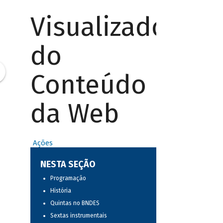
Visualizador
do
Conteúdo
da Web
Ações
NESTA SEÇÃO
Programação
História
Quintas no BNDES
Sextas instrumentais