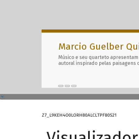
Marcio Guelber Qu
Músico e seu quarteto apresentam
autoral inspirado pelas paisagens 
Z7_L9KEH4O0LORH80ALCLTPF80S21
Visualizado