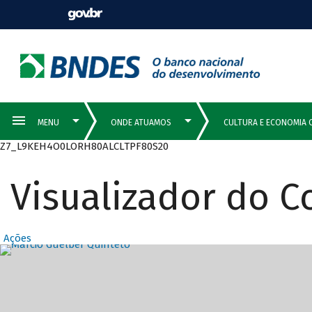
Z7_L9KEH4O0LORH80ALCLTPF80S20
Visualizador do 
Ações
Destaques Prin