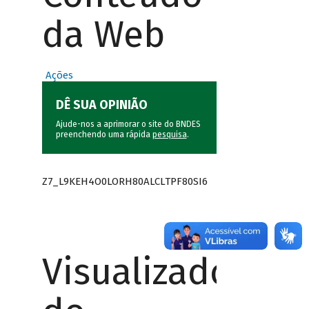
da Web
Ações
DÊ SUA OPINIÃO
Ajude-nos a aprimorar o site do BNDES
preenchendo uma rápida
pesquisa
.
Z7_L9KEH4O0LORH80ALCLTPF80SI6
Visualizador