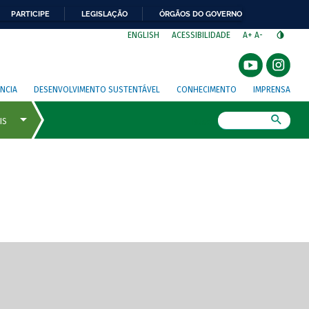
PARTICIPE
LEGISLAÇÃO
ÓRGÃOS DO GOVERNO
⁣
ENGLISH
ACESSIBILIDADE
A+
A-
NCIA
DESENVOLVIMENTO SUSTENTÁVEL
CONHECIMENTO
IMPRENSA
Busca
gem de tela