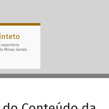
inteto
 repertório
de Minas Gerais
r do Conteúdo da