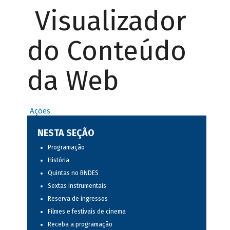
Visualizador
do Conteúdo
da Web
Ações
NESTA SEÇÃO
Programação
História
Quintas no BNDES
Sextas instrumentais
Reserva de ingressos
Filmes e festivais de cinema
Receba a programação