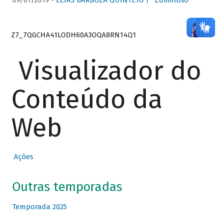
09/01/2019 -
ELIAS BARBOZA QUINTETO / “Luminoso”
Z7_7QGCHA41LODH60A3OQA8RN14Q1
Visualizador do
Conteúdo da
Web
Ações
Outras temporadas
Temporada 2025