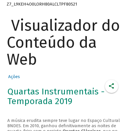
Z7_L9KEH4O0LORH80ALCLTPF80S21
Visualizador do
Conteúdo da
Web
Ações
Quartas Instrumentais -
Temporada 2019
A música erudita sempre teve lugar no Espaço Cultural
BNDES. Em 2010, ganhou definitivamente as noites de