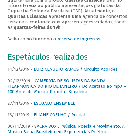
quarta-feira com o projeto
Quartas Clássicas
, que no
início oferecia ao público apresentações gratuitas da
Orquestra Sinfônica Brasileira (OSB). Atualmente, o
Quartas Clássicas
apresenta uma agenda de concertos
semanais, contando com apresentações variadas, todas
as
quartas-feiras às 19h
.
Saiba como funciona a
reserva de ingressos
.
Espetáculos realizados
11/12/2019 -
LUIZ CLÁUDIO RAMOS / Circuito Acordes
04/12/2019 -
CAMERATA DE SOLISTAS DA BANDA
FILARMÔNICA DO RIO DE JANEIRO / Do Acetato ao mp3 –
100 Anos de Música Popular Brasileira
27/11/2019 -
ESCUALO ENSEMBLE
13/11/2019 -
ELIANE COELHO / Recital
06/11/2019 -
SACRA VOX / Música, Poesia e Movimento: A
Música Sacra Brasileira em Experiências Poéticas