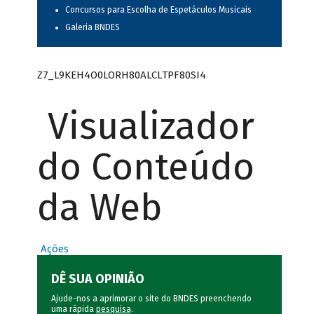
Concursos para Escolha de Espetáculos Musicais
Galeria BNDES
Z7_L9KEH4O0LORH80ALCLTPF80SI4
Visualizador
do Conteúdo
da Web
Ações
DÊ SUA OPINIÃO
Ajude-nos a aprimorar o site do BNDES preenchendo
uma rápida
pesquisa
.