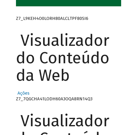
Z7_L9KEH4O0LORH80ALCLTPF80SI6
Visualizador
do Conteúdo
da Web
Ações
Z7_7QGCHA41LODH60A3OQA8RN14Q3
Visualizador