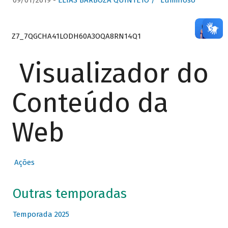
09/01/2019 -
ELIAS BARBOZA QUINTETO / “Luminoso”
Z7_7QGCHA41LODH60A3OQA8RN14Q1
Visualizador do
Conteúdo da
Web
Ações
Outras temporadas
Temporada 2025