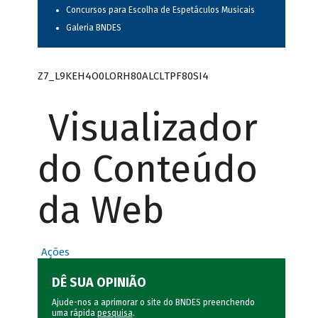
Concursos para Escolha de Espetáculos Musicais
Galeria BNDES
Z7_L9KEH4O0LORH80ALCLTPF80SI4
Visualizador
do Conteúdo
da Web
Ações
DÊ SUA OPINIÃO
Ajude-nos a aprimorar o site do BNDES preenchendo
uma rápida
pesquisa
.