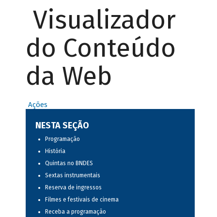
Visualizador
do Conteúdo
da Web
Ações
NESTA SEÇÃO
Programação
História
Quintas no BNDES
Sextas instrumentais
Reserva de ingressos
Filmes e festivais de cinema
Receba a programação