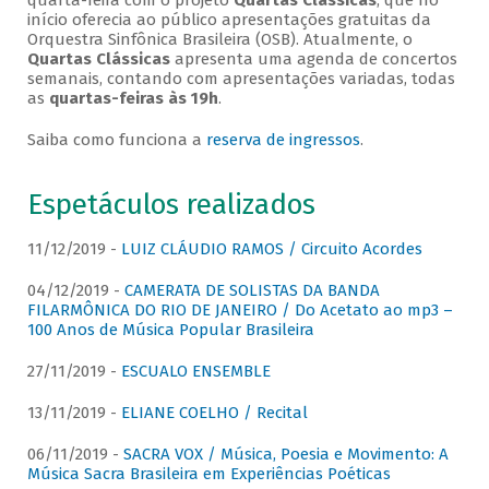
quarta-feira com o projeto
Quartas Clássicas
, que no
início oferecia ao público apresentações gratuitas da
Orquestra Sinfônica Brasileira (OSB). Atualmente, o
Quartas Clássicas
apresenta uma agenda de concertos
semanais, contando com apresentações variadas, todas
as
quartas-feiras às 19h
.
Saiba como funciona a
reserva de ingressos
.
Espetáculos realizados
11/12/2019 -
LUIZ CLÁUDIO RAMOS / Circuito Acordes
04/12/2019 -
CAMERATA DE SOLISTAS DA BANDA
FILARMÔNICA DO RIO DE JANEIRO / Do Acetato ao mp3 –
100 Anos de Música Popular Brasileira
27/11/2019 -
ESCUALO ENSEMBLE
13/11/2019 -
ELIANE COELHO / Recital
06/11/2019 -
SACRA VOX / Música, Poesia e Movimento: A
Música Sacra Brasileira em Experiências Poéticas