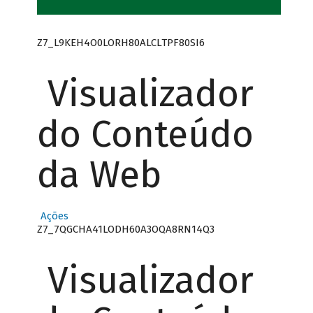
Z7_L9KEH4O0LORH80ALCLTPF80SI6
Visualizador
do Conteúdo
da Web
Ações
Z7_7QGCHA41LODH60A3OQA8RN14Q3
Visualizador