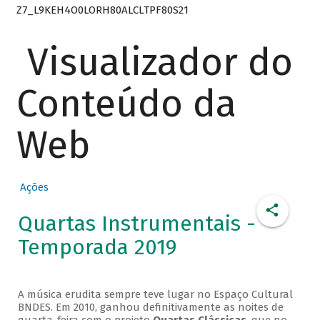
Z7_L9KEH4O0LORH80ALCLTPF80S21
Visualizador do
Conteúdo da
Web
Ações
Quartas Instrumentais -
Temporada 2019
A música erudita sempre teve lugar no Espaço Cultural
BNDES. Em 2010, ganhou definitivamente as noites de