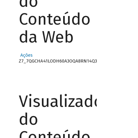
do
Conteúdo
da Web
Ações
Z7_7QGCHA41LODH60A3OQA8RN14Q3
Visualizador
do
Conteúdo