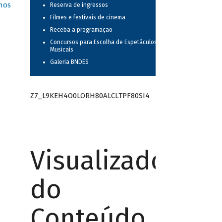
nos
Reserva de ingressos
Filmes e festivais de cinema
Receba a programação
Concursos para Escolha de Espetáculos
Musicais
Galeria BNDES
Z7_L9KEH4O0LORH80ALCLTPF80SI4
Visualizador
do
Conteúdo