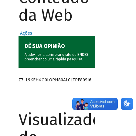
da Web
Ações
DÊ SUA OPINIÃO
Ajude-nos a aprimorar o site do BNDES
preenchendo uma rápida
pesquisa
.
Z7_L9KEH4O0LORH80ALCLTPF80SI6
Visualizador