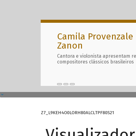
Camila Provenzale 
Zanon
Cantora e violonista apresentam r
compositores clássicos brasileiros
Z7_L9KEH4O0LORH80ALCLTPF80S21
Visualizado