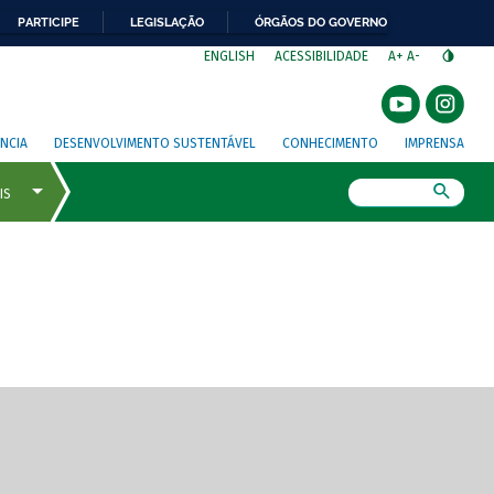
PARTICIPE
LEGISLAÇÃO
ÓRGÃOS DO GOVERNO
⁣
ENGLISH
ACESSIBILIDADE
A+
A-
NCIA
DESENVOLVIMENTO SUSTENTÁVEL
CONHECIMENTO
IMPRENSA
Busca
gem de tela