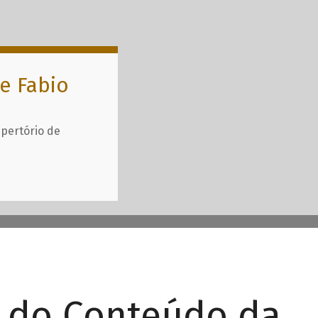
e Fabio
epertório de
r do Conteúdo da