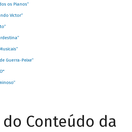
dos os Pianos”
ndo Victor”
to”
rdestina”
Musicais”
de Guerra-Peixe”
O"
minoso”
r do Conteúdo da