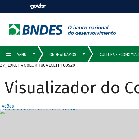
Z7_L9KEH4O0LORH80ALCLTPF80S20
Visualizador do 
Ações
Destaques Prin