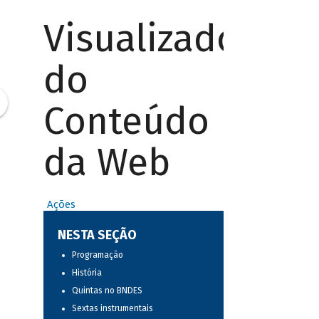
Visualizador
do
Conteúdo
da Web
Ações
NESTA SEÇÃO
Programação
História
Quintas no BNDES
Sextas instrumentais