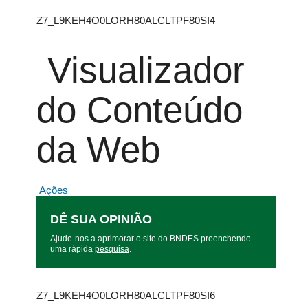
Z7_L9KEH4O0LORH80ALCLTPF80SI4
Visualizador
do Conteúdo
da Web
Ações
DÊ SUA OPINIÃO
Ajude-nos a aprimorar o site do BNDES preenchendo
uma rápida
pesquisa
.
Z7_L9KEH4O0LORH80ALCLTPF80SI6