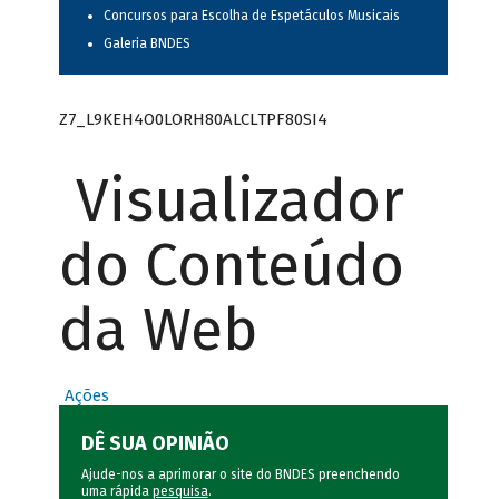
Concursos para Escolha de Espetáculos Musicais
Galeria BNDES
Z7_L9KEH4O0LORH80ALCLTPF80SI4
Visualizador
do Conteúdo
da Web
Ações
DÊ SUA OPINIÃO
Ajude-nos a aprimorar o site do BNDES preenchendo
uma rápida
pesquisa
.