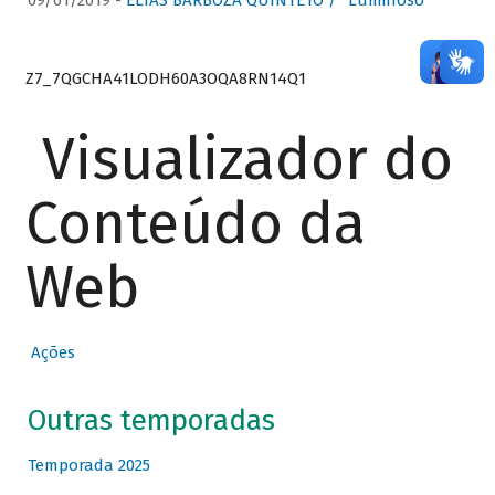
09/01/2019 -
ELIAS BARBOZA QUINTETO / “Luminoso”
Z7_7QGCHA41LODH60A3OQA8RN14Q1
Visualizador do
Conteúdo da
Web
Ações
Outras temporadas
Temporada 2025