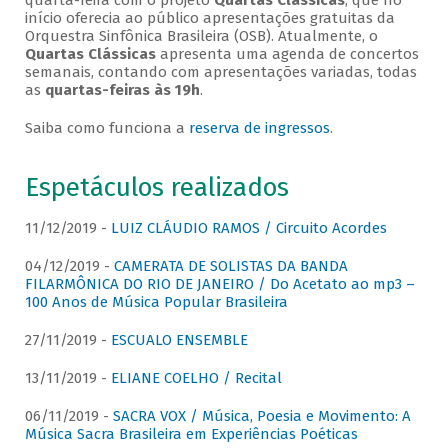
quarta-feira com o projeto
Quartas Clássicas
, que no
início oferecia ao público apresentações gratuitas da
Orquestra Sinfônica Brasileira (OSB). Atualmente, o
Quartas Clássicas
apresenta uma agenda de concertos
semanais, contando com apresentações variadas, todas
as
quartas-feiras às 19h
.
Saiba como funciona a
reserva de ingressos
.
Espetáculos realizados
11/12/2019 -
LUIZ CLÁUDIO RAMOS / Circuito Acordes
04/12/2019 -
CAMERATA DE SOLISTAS DA BANDA
FILARMÔNICA DO RIO DE JANEIRO / Do Acetato ao mp3 –
100 Anos de Música Popular Brasileira
27/11/2019 -
ESCUALO ENSEMBLE
13/11/2019 -
ELIANE COELHO / Recital
06/11/2019 -
SACRA VOX / Música, Poesia e Movimento: A
Música Sacra Brasileira em Experiências Poéticas