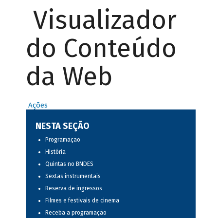
Visualizador
do Conteúdo
da Web
Ações
NESTA SEÇÃO
Programação
História
Quintas no BNDES
Sextas instrumentais
Reserva de ingressos
Filmes e festivais de cinema
Receba a programação