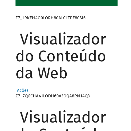
Z7_L9KEH4O0LORH80ALCLTPF80SI6
Visualizador
do Conteúdo
da Web
Ações
Z7_7QGCHA41LODH60A3OQA8RN14Q3
Visualizador