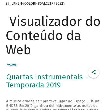
Z7_L9KEH4O0LORH80ALCLTPF80S21
Visualizador do
Conteúdo da
Web
Ações
Quartas Instrumentais -
Temporada 2019
A música erudita sempre teve lugar no Espaço Cultural
BNDES. Em 2010, ganhou definitivamente as noites de