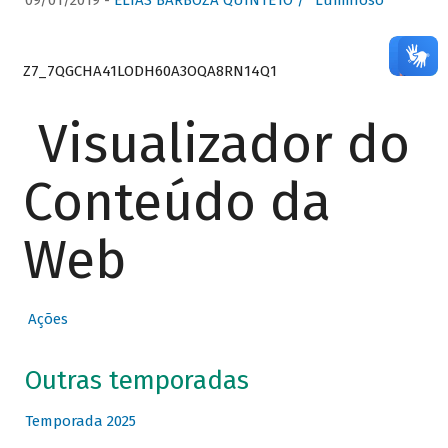
09/01/2019 -
ELIAS BARBOZA QUINTETO / “Luminoso”
Z7_7QGCHA41LODH60A3OQA8RN14Q1
Visualizador do
Conteúdo da
Web
Ações
Outras temporadas
Temporada 2025