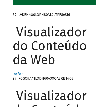
Z7_L9KEH4O0LORH80ALCLTPF80SI6
Visualizador
do Conteúdo
da Web
Ações
Z7_7QGCHA41LODH60A3OQA8RN14Q3
Visualizador