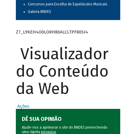
Concursos para Escolha de Espetáculos Musicais
Galeria BNDES
Z7_L9KEH4O0LORH80ALCLTPF80SI4
Visualizador
do Conteúdo
da Web
Ações
DÊ SUA OPINIÃO
Ajude-nos a aprimorar o site do BNDES preenchendo
uma rápida
pesquisa
.