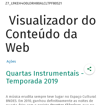
Z7_L9KEH4O0LORH80ALCLTPF80S21
Visualizador do
Conteúdo da
Web
Ações
Quartas Instrumentais -
Temporada 2019
A música erudita sempre teve lugar no Espaço Cultural
BNDES. Em 2010, ganhou definitivamente as noites de