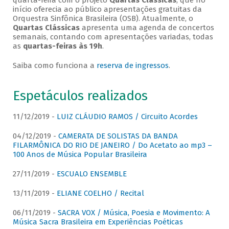
quarta-feira com o projeto
Quartas Clássicas
, que no
início oferecia ao público apresentações gratuitas da
Orquestra Sinfônica Brasileira (OSB). Atualmente, o
Quartas Clássicas
apresenta uma agenda de concertos
semanais, contando com apresentações variadas, todas
as
quartas-feiras às 19h
.
Saiba como funciona a
reserva de ingressos
.
Espetáculos realizados
11/12/2019 -
LUIZ CLÁUDIO RAMOS / Circuito Acordes
04/12/2019 -
CAMERATA DE SOLISTAS DA BANDA
FILARMÔNICA DO RIO DE JANEIRO / Do Acetato ao mp3 –
100 Anos de Música Popular Brasileira
27/11/2019 -
ESCUALO ENSEMBLE
13/11/2019 -
ELIANE COELHO / Recital
06/11/2019 -
SACRA VOX / Música, Poesia e Movimento: A
Música Sacra Brasileira em Experiências Poéticas