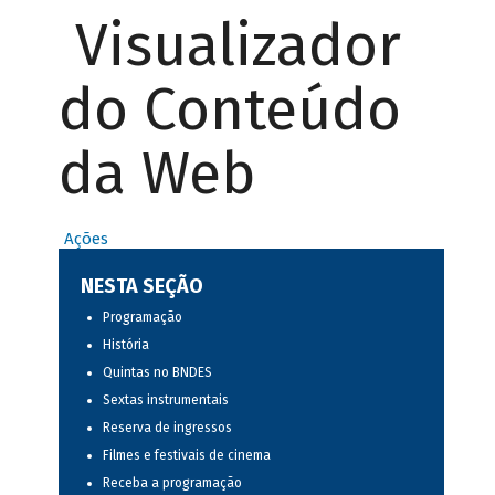
Visualizador
do Conteúdo
da Web
Ações
NESTA SEÇÃO
Programação
História
Quintas no BNDES
Sextas instrumentais
Reserva de ingressos
Filmes e festivais de cinema
Receba a programação