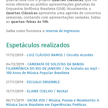
quarta-feira com o projeto
Quartas Clássicas
, que no
início oferecia ao público apresentações gratuitas da
Orquestra Sinfônica Brasileira (OSB). Atualmente, o
Quartas Clássicas
apresenta uma agenda de concertos
semanais, contando com apresentações variadas, todas
as
quartas-feiras às 19h
.
Saiba como funciona a
reserva de ingressos
.
Espetáculos realizados
11/12/2019 -
LUIZ CLÁUDIO RAMOS / Circuito Acordes
04/12/2019 -
CAMERATA DE SOLISTAS DA BANDA
FILARMÔNICA DO RIO DE JANEIRO / Do Acetato ao mp3 –
100 Anos de Música Popular Brasileira
27/11/2019 -
ESCUALO ENSEMBLE
13/11/2019 -
ELIANE COELHO / Recital
06/11/2019 -
SACRA VOX / Música, Poesia e Movimento: A
Música Sacra Brasileira em Experiências Poéticas