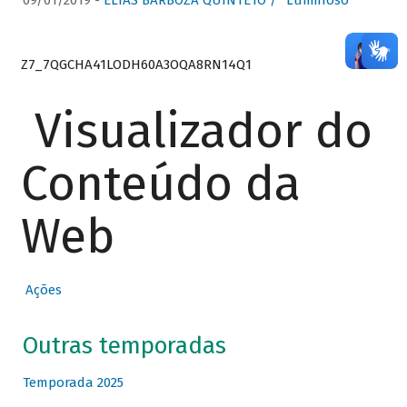
09/01/2019 -
ELIAS BARBOZA QUINTETO / “Luminoso”
Z7_7QGCHA41LODH60A3OQA8RN14Q1
Visualizador do
Conteúdo da
Web
Ações
Outras temporadas
Temporada 2025