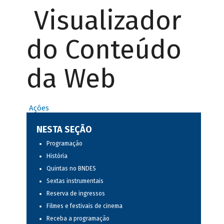
Visualizador
do Conteúdo
da Web
Ações
NESTA SEÇÃO
Programação
História
Quintas no BNDES
Sextas instrumentais
Reserva de ingressos
Filmes e festivais de cinema
Receba a programação