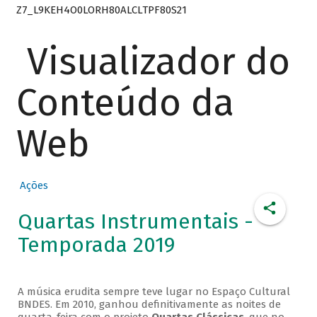
Z7_L9KEH4O0LORH80ALCLTPF80S21
Visualizador do
Conteúdo da
Web
Ações
Quartas Instrumentais -
Temporada 2019
A música erudita sempre teve lugar no Espaço Cultural
BNDES. Em 2010, ganhou definitivamente as noites de