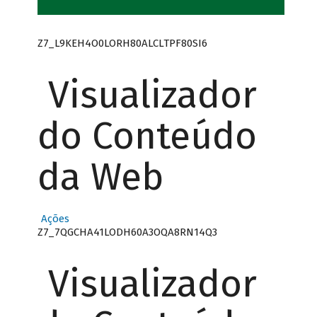
Z7_L9KEH4O0LORH80ALCLTPF80SI6
Visualizador
do Conteúdo
da Web
Ações
Z7_7QGCHA41LODH60A3OQA8RN14Q3
Visualizador