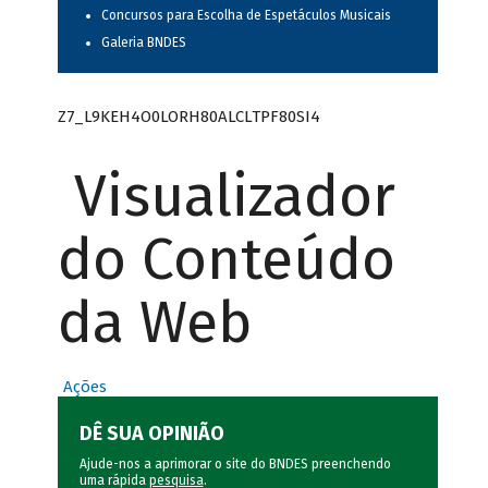
Concursos para Escolha de Espetáculos Musicais
Galeria BNDES
Z7_L9KEH4O0LORH80ALCLTPF80SI4
Visualizador
do Conteúdo
da Web
Ações
DÊ SUA OPINIÃO
Ajude-nos a aprimorar o site do BNDES preenchendo
uma rápida
pesquisa
.