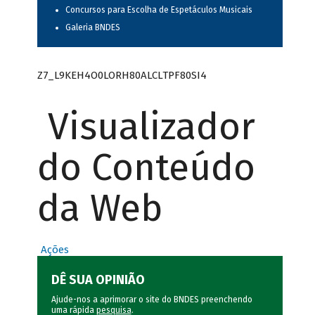
Concursos para Escolha de Espetáculos Musicais
Galeria BNDES
Z7_L9KEH4O0LORH80ALCLTPF80SI4
Visualizador
do Conteúdo
da Web
Ações
DÊ SUA OPINIÃO
Ajude-nos a aprimorar o site do BNDES preenchendo
uma rápida
pesquisa
.