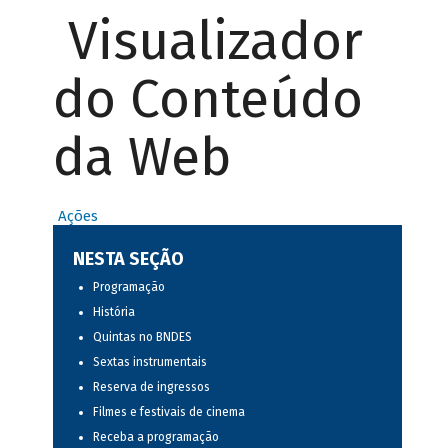
Visualizador
do Conteúdo
da Web
Ações
NESTA SEÇÃO
Programação
História
Quintas no BNDES
Sextas instrumentais
Reserva de ingressos
Filmes e festivais de cinema
Receba a programação