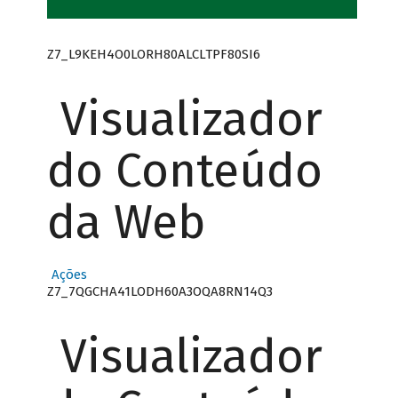
Z7_L9KEH4O0LORH80ALCLTPF80SI6
Visualizador
do Conteúdo
da Web
Ações
Z7_7QGCHA41LODH60A3OQA8RN14Q3
Visualizador