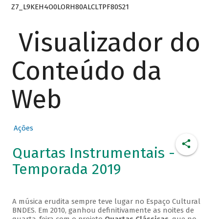
Z7_L9KEH4O0LORH80ALCLTPF80S21
Visualizador do
Conteúdo da
Web
Ações
Quartas Instrumentais -
Temporada 2019
A música erudita sempre teve lugar no Espaço Cultural
BNDES. Em 2010, ganhou definitivamente as noites de