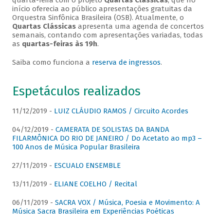
quarta-feira com o projeto
Quartas Clássicas
, que no
início oferecia ao público apresentações gratuitas da
Orquestra Sinfônica Brasileira (OSB). Atualmente, o
Quartas Clássicas
apresenta uma agenda de concertos
semanais, contando com apresentações variadas, todas
as
quartas-feiras às 19h
.
Saiba como funciona a
reserva de ingressos
.
Espetáculos realizados
11/12/2019 -
LUIZ CLÁUDIO RAMOS / Circuito Acordes
04/12/2019 -
CAMERATA DE SOLISTAS DA BANDA
FILARMÔNICA DO RIO DE JANEIRO / Do Acetato ao mp3 –
100 Anos de Música Popular Brasileira
27/11/2019 -
ESCUALO ENSEMBLE
13/11/2019 -
ELIANE COELHO / Recital
06/11/2019 -
SACRA VOX / Música, Poesia e Movimento: A
Música Sacra Brasileira em Experiências Poéticas