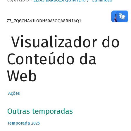
09/01/2019 -
ELIAS BARBOZA QUINTETO / “Luminoso”
Z7_7QGCHA41LODH60A3OQA8RN14Q1
Visualizador do
Conteúdo da
Web
Ações
Outras temporadas
Temporada 2025