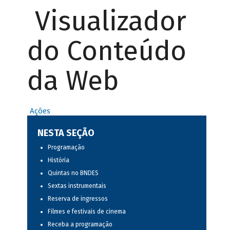
Visualizador
do Conteúdo
da Web
Ações
NESTA SEÇÃO
Programação
História
Quintas no BNDES
Sextas instrumentais
Reserva de ingressos
Filmes e festivais de cinema
Receba a programação