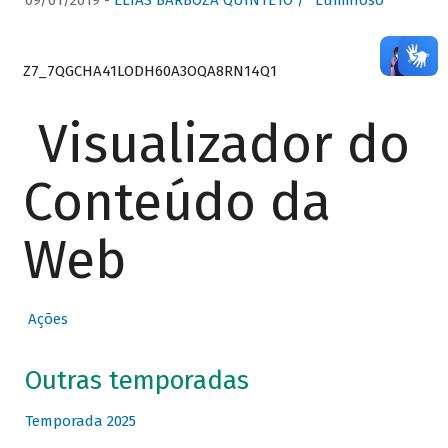
09/01/2019 -
ELIAS BARBOZA QUINTETO / “Luminoso”
Z7_7QGCHA41LODH60A3OQA8RN14Q1
Visualizador do
Conteúdo da
Web
Ações
Outras temporadas
Temporada 2025