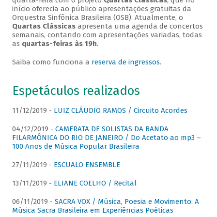
quarta-feira com o projeto
Quartas Clássicas
, que no
início oferecia ao público apresentações gratuitas da
Orquestra Sinfônica Brasileira (OSB). Atualmente, o
Quartas Clássicas
apresenta uma agenda de concertos
semanais, contando com apresentações variadas, todas
as
quartas-feiras às 19h
.
Saiba como funciona a
reserva de ingressos
.
Espetáculos realizados
11/12/2019 -
LUIZ CLÁUDIO RAMOS / Circuito Acordes
04/12/2019 -
CAMERATA DE SOLISTAS DA BANDA
FILARMÔNICA DO RIO DE JANEIRO / Do Acetato ao mp3 –
100 Anos de Música Popular Brasileira
27/11/2019 -
ESCUALO ENSEMBLE
13/11/2019 -
ELIANE COELHO / Recital
06/11/2019 -
SACRA VOX / Música, Poesia e Movimento: A
Música Sacra Brasileira em Experiências Poéticas