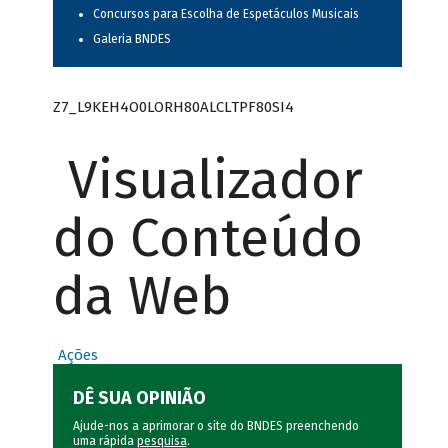
Concursos para Escolha de Espetáculos Musicais
Galeria BNDES
Z7_L9KEH4O0LORH80ALCLTPF80SI4
Visualizador
do Conteúdo
da Web
Ações
DÊ SUA OPINIÃO
Ajude-nos a aprimorar o site do BNDES preenchendo
uma rápida
pesquisa
.