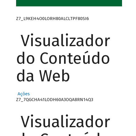
Z7_L9KEH4O0LORH80ALCLTPF80SI6
Visualizador
do Conteúdo
da Web
Ações
Z7_7QGCHA41LODH60A3OQA8RN14Q3
Visualizador