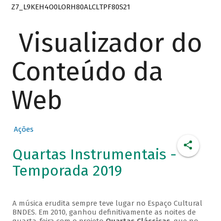
Z7_L9KEH4O0LORH80ALCLTPF80S21
Visualizador do
Conteúdo da
Web
Ações
Quartas Instrumentais -
Temporada 2019
A música erudita sempre teve lugar no Espaço Cultural
BNDES. Em 2010, ganhou definitivamente as noites de