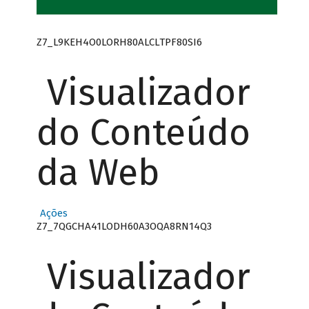
Z7_L9KEH4O0LORH80ALCLTPF80SI6
Visualizador
do Conteúdo
da Web
Ações
Z7_7QGCHA41LODH60A3OQA8RN14Q3
Visualizador