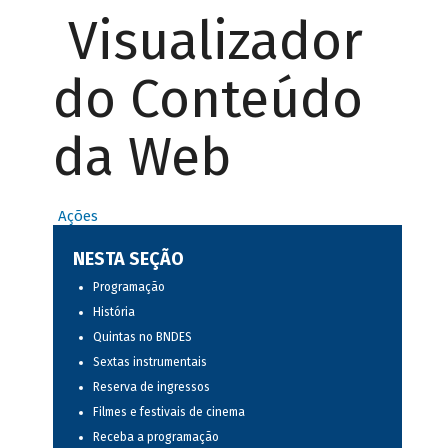
Visualizador
do Conteúdo
da Web
Ações
NESTA SEÇÃO
Programação
História
Quintas no BNDES
Sextas instrumentais
Reserva de ingressos
Filmes e festivais de cinema
Receba a programação