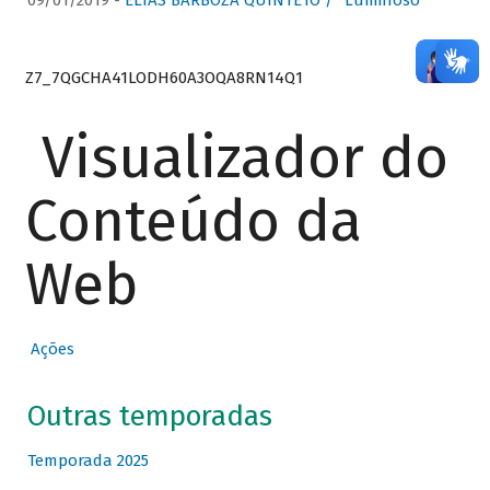
09/01/2019 -
ELIAS BARBOZA QUINTETO / “Luminoso”
Z7_7QGCHA41LODH60A3OQA8RN14Q1
Visualizador do
Conteúdo da
Web
Ações
Outras temporadas
Temporada 2025