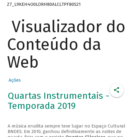
Z7_L9KEH4O0LORH80ALCLTPF80S21
Visualizador do
Conteúdo da
Web
Ações
Quartas Instrumentais -
Temporada 2019
A música erudita sempre teve lugar no Espaço Cultural
BNDES. Em 2010, ganhou definitivamente as noites de