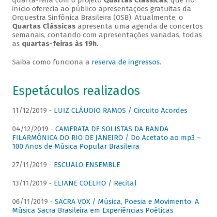
quarta-feira com o projeto
Quartas Clássicas
, que no
início oferecia ao público apresentações gratuitas da
Orquestra Sinfônica Brasileira (OSB). Atualmente, o
Quartas Clássicas
apresenta uma agenda de concertos
semanais, contando com apresentações variadas, todas
as
quartas-feiras às 19h
.
Saiba como funciona a
reserva de ingressos
.
Espetáculos realizados
11/12/2019 -
LUIZ CLÁUDIO RAMOS / Circuito Acordes
04/12/2019 -
CAMERATA DE SOLISTAS DA BANDA
FILARMÔNICA DO RIO DE JANEIRO / Do Acetato ao mp3 –
100 Anos de Música Popular Brasileira
27/11/2019 -
ESCUALO ENSEMBLE
13/11/2019 -
ELIANE COELHO / Recital
06/11/2019 -
SACRA VOX / Música, Poesia e Movimento: A
Música Sacra Brasileira em Experiências Poéticas