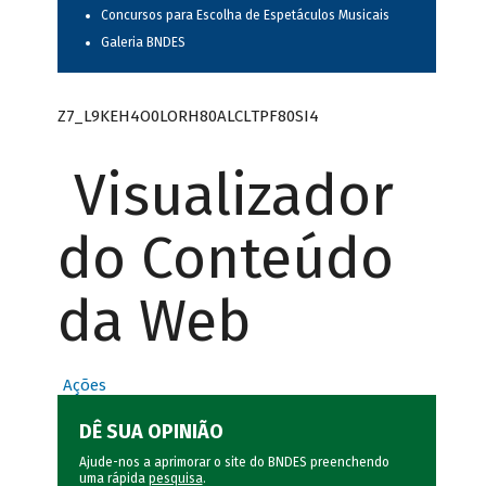
Concursos para Escolha de Espetáculos Musicais
Galeria BNDES
Z7_L9KEH4O0LORH80ALCLTPF80SI4
Visualizador
do Conteúdo
da Web
Ações
DÊ SUA OPINIÃO
Ajude-nos a aprimorar o site do BNDES preenchendo
uma rápida
pesquisa
.