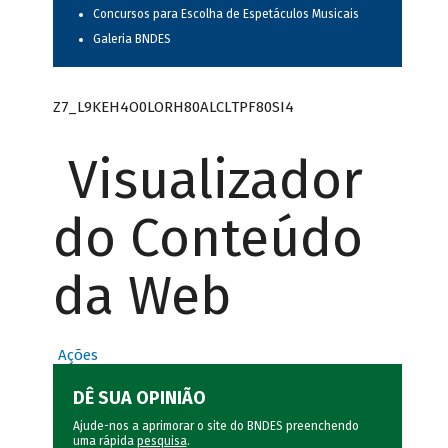
Concursos para Escolha de Espetáculos Musicais
Galeria BNDES
Z7_L9KEH4O0LORH80ALCLTPF80SI4
Visualizador
do Conteúdo
da Web
Ações
DÊ SUA OPINIÃO
Ajude-nos a aprimorar o site do BNDES preenchendo
uma rápida
pesquisa
.