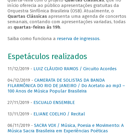
quarta-feira com o projeto
Quartas Clássicas
, que no
início oferecia ao público apresentações gratuitas da
Orquestra Sinfônica Brasileira (OSB). Atualmente, o
Quartas Clássicas
apresenta uma agenda de concertos
semanais, contando com apresentações variadas, todas
as
quartas-feiras às 19h
.
Saiba como funciona a
reserva de ingressos
.
Espetáculos realizados
11/12/2019 -
LUIZ CLÁUDIO RAMOS / Circuito Acordes
04/12/2019 -
CAMERATA DE SOLISTAS DA BANDA
FILARMÔNICA DO RIO DE JANEIRO / Do Acetato ao mp3 –
100 Anos de Música Popular Brasileira
27/11/2019 -
ESCUALO ENSEMBLE
13/11/2019 -
ELIANE COELHO / Recital
06/11/2019 -
SACRA VOX / Música, Poesia e Movimento: A
Música Sacra Brasileira em Experiências Poéticas