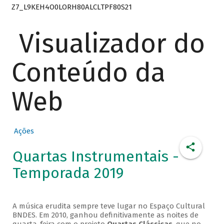
Z7_L9KEH4O0LORH80ALCLTPF80S21
Visualizador do
Conteúdo da
Web
Ações
Quartas Instrumentais -
Temporada 2019
A música erudita sempre teve lugar no Espaço Cultural
BNDES. Em 2010, ganhou definitivamente as noites de