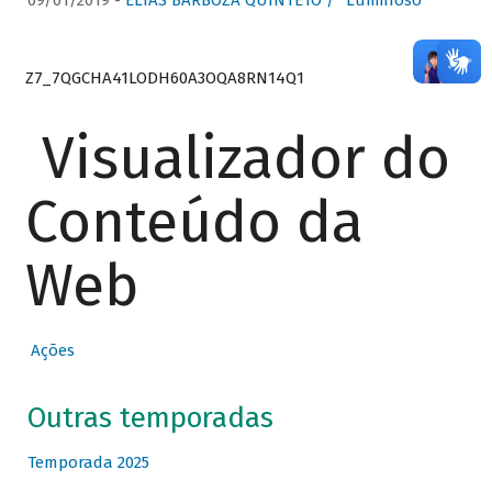
09/01/2019 -
ELIAS BARBOZA QUINTETO / “Luminoso”
Z7_7QGCHA41LODH60A3OQA8RN14Q1
Visualizador do
Conteúdo da
Web
Ações
Outras temporadas
Temporada 2025