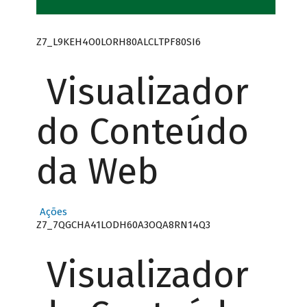
Z7_L9KEH4O0LORH80ALCLTPF80SI6
Visualizador
do Conteúdo
da Web
Ações
Z7_7QGCHA41LODH60A3OQA8RN14Q3
Visualizador