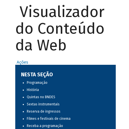
Visualizador
do Conteúdo
da Web
Ações
NESTA SEÇÃO
Programação
História
Quintas no BNDES
Sextas instrumentais
Reserva de ingressos
Filmes e festivais de cinema
Receba a programação