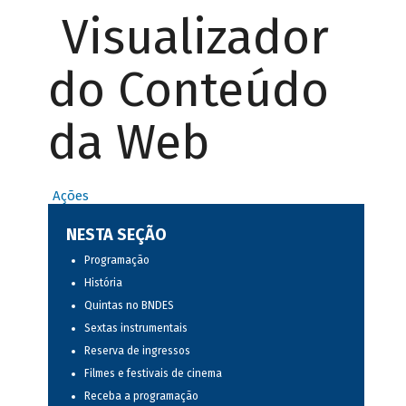
Visualizador
do Conteúdo
da Web
Ações
NESTA SEÇÃO
Programação
História
Quintas no BNDES
Sextas instrumentais
Reserva de ingressos
Filmes e festivais de cinema
Receba a programação