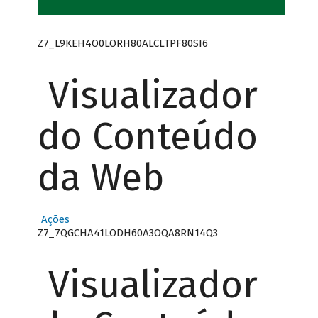
Z7_L9KEH4O0LORH80ALCLTPF80SI6
Visualizador
do Conteúdo
da Web
Ações
Z7_7QGCHA41LODH60A3OQA8RN14Q3
Visualizador