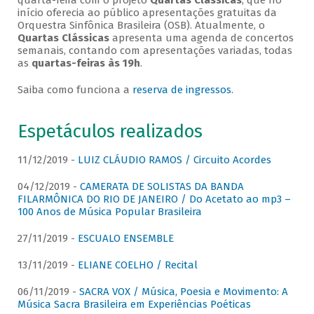
quarta-feira com o projeto
Quartas Clássicas
, que no
início oferecia ao público apresentações gratuitas da
Orquestra Sinfônica Brasileira (OSB). Atualmente, o
Quartas Clássicas
apresenta uma agenda de concertos
semanais, contando com apresentações variadas, todas
as
quartas-feiras às 19h
.
Saiba como funciona a
reserva de ingressos
.
Espetáculos realizados
11/12/2019 -
LUIZ CLÁUDIO RAMOS / Circuito Acordes
04/12/2019 -
CAMERATA DE SOLISTAS DA BANDA
FILARMÔNICA DO RIO DE JANEIRO / Do Acetato ao mp3 –
100 Anos de Música Popular Brasileira
27/11/2019 -
ESCUALO ENSEMBLE
13/11/2019 -
ELIANE COELHO / Recital
06/11/2019 -
SACRA VOX / Música, Poesia e Movimento: A
Música Sacra Brasileira em Experiências Poéticas