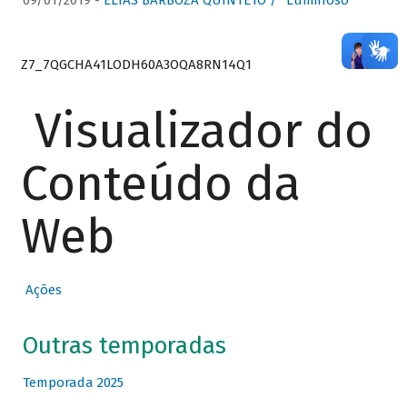
09/01/2019 -
ELIAS BARBOZA QUINTETO / “Luminoso”
Z7_7QGCHA41LODH60A3OQA8RN14Q1
Visualizador do
Conteúdo da
Web
Ações
Outras temporadas
Temporada 2025