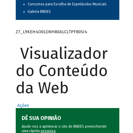
Concursos para Escolha de Espetáculos Musicais
Galeria BNDES
Z7_L9KEH4O0LORH80ALCLTPF80SI4
Visualizador
do Conteúdo
da Web
Ações
DÊ SUA OPINIÃO
Ajude-nos a aprimorar o site do BNDES preenchendo
uma rápida
pesquisa
.