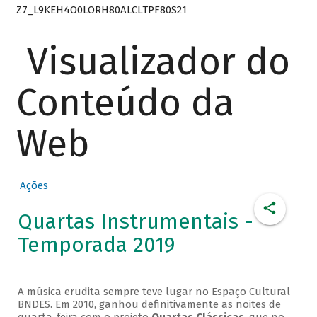
Z7_L9KEH4O0LORH80ALCLTPF80S21
Visualizador do
Conteúdo da
Web
Ações
Quartas Instrumentais -
Temporada 2019
A música erudita sempre teve lugar no Espaço Cultural
BNDES. Em 2010, ganhou definitivamente as noites de