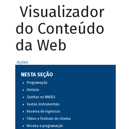
Visualizador
do Conteúdo
da Web
Ações
NESTA SEÇÃO
Programação
História
Quintas no BNDES
Sextas instrumentais
Reserva de ingressos
Filmes e festivais de cinema
Receba a programação