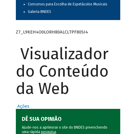
Concursos para Escolha de Espetáculos Musicais
Galeria BNDES
Z7_L9KEH4O0LORH80ALCLTPF80SI4
Visualizador
do Conteúdo
da Web
Ações
DÊ SUA OPINIÃO
Ajude-nos a aprimorar o site do BNDES preenchendo
uma rápida
pesquisa
.