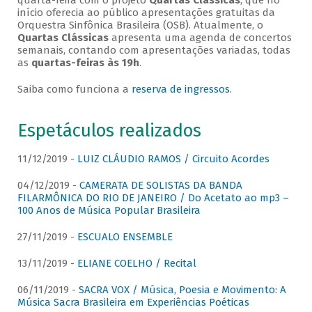
quarta-feira com o projeto
Quartas Clássicas
, que no
início oferecia ao público apresentações gratuitas da
Orquestra Sinfônica Brasileira (OSB). Atualmente, o
Quartas Clássicas
apresenta uma agenda de concertos
semanais, contando com apresentações variadas, todas
as
quartas-feiras às 19h
.
Saiba como funciona a
reserva de ingressos
.
Espetáculos realizados
11/12/2019 -
LUIZ CLÁUDIO RAMOS / Circuito Acordes
04/12/2019 -
CAMERATA DE SOLISTAS DA BANDA
FILARMÔNICA DO RIO DE JANEIRO / Do Acetato ao mp3 –
100 Anos de Música Popular Brasileira
27/11/2019 -
ESCUALO ENSEMBLE
13/11/2019 -
ELIANE COELHO / Recital
06/11/2019 -
SACRA VOX / Música, Poesia e Movimento: A
Música Sacra Brasileira em Experiências Poéticas