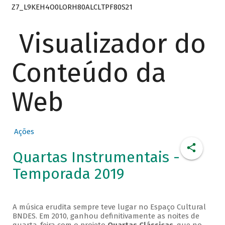
Z7_L9KEH4O0LORH80ALCLTPF80S21
Visualizador do
Conteúdo da
Web
Ações
Quartas Instrumentais -
Temporada 2019
A música erudita sempre teve lugar no Espaço Cultural
BNDES. Em 2010, ganhou definitivamente as noites de