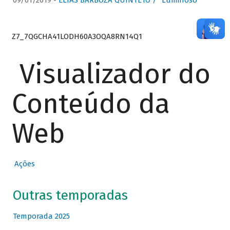
09/01/2019 -
ELIAS BARBOZA QUINTETO / “Luminoso”
Z7_7QGCHA41LODH60A3OQA8RN14Q1
Visualizador do
Conteúdo da
Web
Ações
Outras temporadas
Temporada 2025