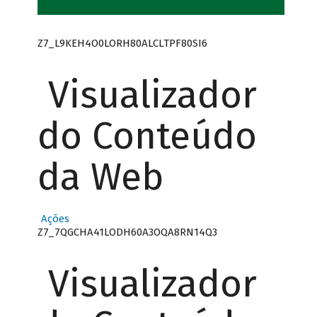
Z7_L9KEH4O0LORH80ALCLTPF80SI6
Visualizador
do Conteúdo
da Web
Ações
Z7_7QGCHA41LODH60A3OQA8RN14Q3
Visualizador