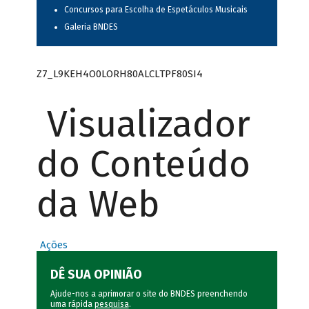
Concursos para Escolha de Espetáculos Musicais
Galeria BNDES
Z7_L9KEH4O0LORH80ALCLTPF80SI4
Visualizador
do Conteúdo
da Web
Ações
DÊ SUA OPINIÃO
Ajude-nos a aprimorar o site do BNDES preenchendo
uma rápida
pesquisa
.