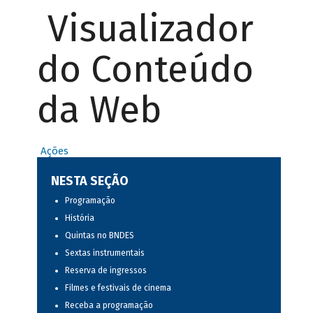
Visualizador
do Conteúdo
da Web
Ações
NESTA SEÇÃO
Programação
História
Quintas no BNDES
Sextas instrumentais
Reserva de ingressos
Filmes e festivais de cinema
Receba a programação