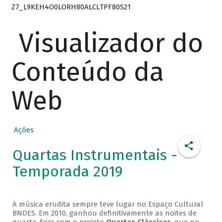
Z7_L9KEH4O0LORH80ALCLTPF80S21
Visualizador do
Conteúdo da
Web
Ações
Quartas Instrumentais -
Temporada 2019
A música erudita sempre teve lugar no Espaço Cultural
BNDES. Em 2010, ganhou definitivamente as noites de