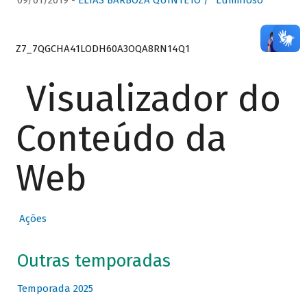
09/01/2019 -
ELIAS BARBOZA QUINTETO / “Luminoso”
Z7_7QGCHA41LODH60A3OQA8RN14Q1
Visualizador do
Conteúdo da
Web
Ações
Outras temporadas
Temporada 2025