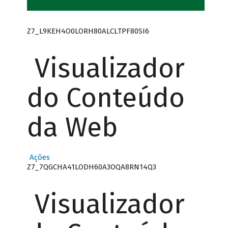
Z7_L9KEH4O0LORH80ALCLTPF80SI6
Visualizador
do Conteúdo
da Web
Ações
Z7_7QGCHA41LODH60A3OQA8RN14Q3
Visualizador