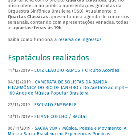
quarta-feira com o projeto
Quartas Clássicas
, que no
início oferecia ao público apresentações gratuitas da
Orquestra Sinfônica Brasileira (OSB). Atualmente, o
Quartas Clássicas
apresenta uma agenda de concertos
semanais, contando com apresentações variadas, todas
as
quartas-feiras às 19h
.
Saiba como funciona a
reserva de ingressos
.
Espetáculos realizados
11/12/2019 -
LUIZ CLÁUDIO RAMOS / Circuito Acordes
04/12/2019 -
CAMERATA DE SOLISTAS DA BANDA
FILARMÔNICA DO RIO DE JANEIRO / Do Acetato ao mp3 –
100 Anos de Música Popular Brasileira
27/11/2019 -
ESCUALO ENSEMBLE
13/11/2019 -
ELIANE COELHO / Recital
06/11/2019 -
SACRA VOX / Música, Poesia e Movimento: A
Música Sacra Brasileira em Experiências Poéticas