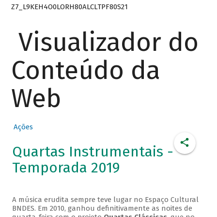
Z7_L9KEH4O0LORH80ALCLTPF80S21
Visualizador do
Conteúdo da
Web
Ações
Quartas Instrumentais -
Temporada 2019
A música erudita sempre teve lugar no Espaço Cultural
BNDES. Em 2010, ganhou definitivamente as noites de