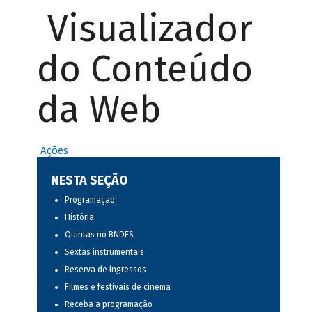
Visualizador
do Conteúdo
da Web
Ações
NESTA SEÇÃO
Programação
História
Quintas no BNDES
Sextas instrumentais
Reserva de ingressos
Filmes e festivais de cinema
Receba a programação