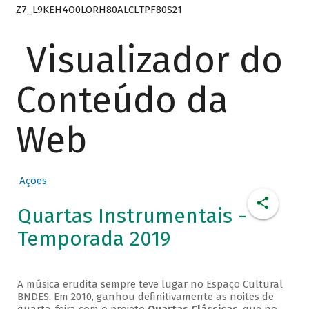
Z7_L9KEH4O0LORH80ALCLTPF80S21
Visualizador do
Conteúdo da
Web
Ações
Quartas Instrumentais -
Temporada 2019
A música erudita sempre teve lugar no Espaço Cultural
BNDES. Em 2010, ganhou definitivamente as noites de