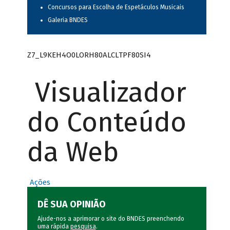
Concursos para Escolha de Espetáculos Musicais
Galeria BNDES
Z7_L9KEH4O0LORH80ALCLTPF80SI4
Visualizador
do Conteúdo
da Web
Ações
DÊ SUA OPINIÃO
Ajude-nos a aprimorar o site do BNDES preenchendo
uma rápida
pesquisa
.