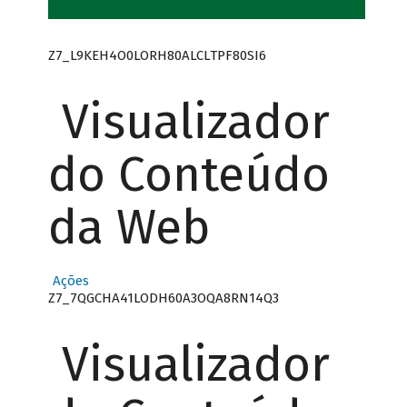
Z7_L9KEH4O0LORH80ALCLTPF80SI6
Visualizador
do Conteúdo
da Web
Ações
Z7_7QGCHA41LODH60A3OQA8RN14Q3
Visualizador