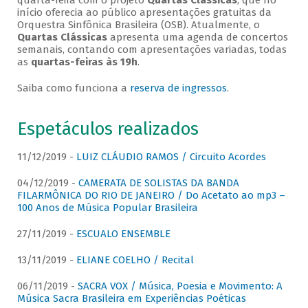
quarta-feira com o projeto
Quartas Clássicas
, que no
início oferecia ao público apresentações gratuitas da
Orquestra Sinfônica Brasileira (OSB). Atualmente, o
Quartas Clássicas
apresenta uma agenda de concertos
semanais, contando com apresentações variadas, todas
as
quartas-feiras às 19h
.
Saiba como funciona a
reserva de ingressos
.
Espetáculos realizados
11/12/2019 -
LUIZ CLÁUDIO RAMOS / Circuito Acordes
04/12/2019 -
CAMERATA DE SOLISTAS DA BANDA
FILARMÔNICA DO RIO DE JANEIRO / Do Acetato ao mp3 –
100 Anos de Música Popular Brasileira
27/11/2019 -
ESCUALO ENSEMBLE
13/11/2019 -
ELIANE COELHO / Recital
06/11/2019 -
SACRA VOX / Música, Poesia e Movimento: A
Música Sacra Brasileira em Experiências Poéticas