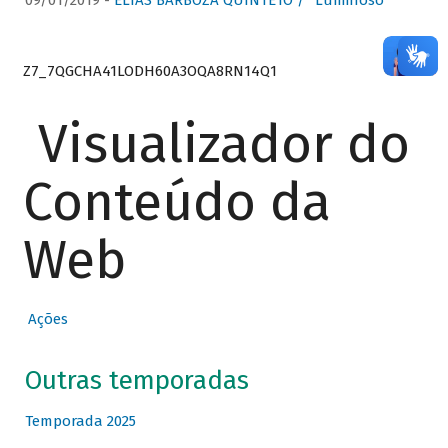
09/01/2019 -
ELIAS BARBOZA QUINTETO / “Luminoso”
Z7_7QGCHA41LODH60A3OQA8RN14Q1
Visualizador do
Conteúdo da
Web
Ações
Outras temporadas
Temporada 2025