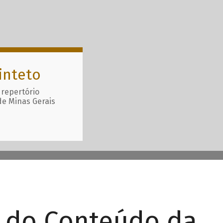
inteto
 repertório
de Minas Gerais
r do Conteúdo da