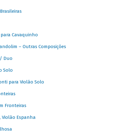
rasileiras
 para Cavaquinho
andolim – Outras Composições
/ Duo
o Solo
ti para Violão Solo
nteiras
m Fronteiras
, Violão Espanha
lhosa