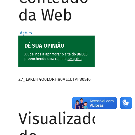
da Web
Ações
DÊ SUA OPINIÃO
Ajude-nos a aprimorar o site do BNDES
preenchendo uma rápida
pesquisa
.
Z7_L9KEH4O0LORH80ALCLTPF80SI6
Visualizador