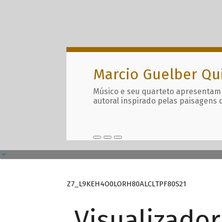
Marcio Guelber Qu
Músico e seu quarteto apresentam
autoral inspirado pelas paisagens 
Z7_L9KEH4O0LORH80ALCLTPF80S21
Visualizado