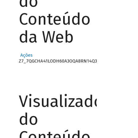
do
Conteúdo
da Web
Ações
Z7_7QGCHA41LODH60A3OQA8RN14Q3
Visualizador
do
Conteúdo