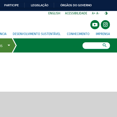
PARTICIPE
LEGISLAÇÃO
ÓRGÃOS DO GOVERNO
⁣
ENGLISH
ACESSIBILIDADE
A+
A-
NCIA
DESENVOLVIMENTO SUSTENTÁVEL
CONHECIMENTO
IMPRENSA
Busca
gem de tela