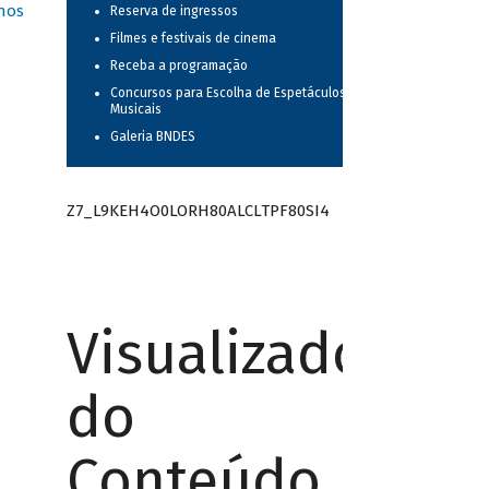
nos
Reserva de ingressos
Filmes e festivais de cinema
Receba a programação
Concursos para Escolha de Espetáculos
Musicais
Galeria BNDES
Z7_L9KEH4O0LORH80ALCLTPF80SI4
Visualizador
do
Conteúdo