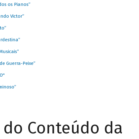
dos os Pianos”
ndo Victor”
to”
rdestina”
Musicais”
de Guerra-Peixe”
O"
minoso”
r do Conteúdo da