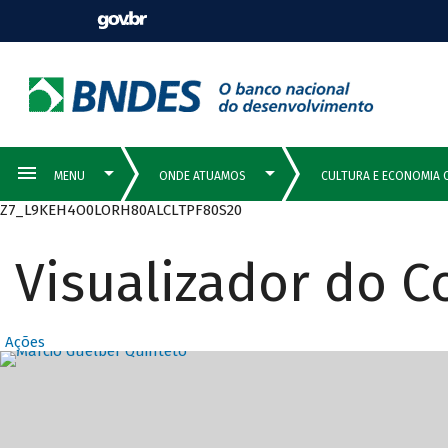
Z7_L9KEH4O0LORH80ALCLTPF80S20
Visualizador do 
Ações
Destaques Prin