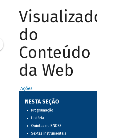
Visualizador
do
Conteúdo
da Web
Ações
NESTA SEÇÃO
Programação
História
Quintas no BNDES
Sextas instrumentais