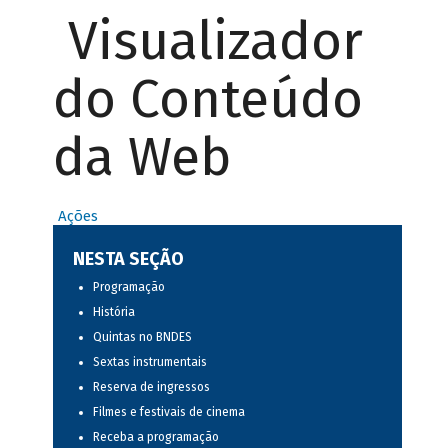
Visualizador
do Conteúdo
da Web
Ações
NESTA SEÇÃO
Programação
História
Quintas no BNDES
Sextas instrumentais
Reserva de ingressos
Filmes e festivais de cinema
Receba a programação