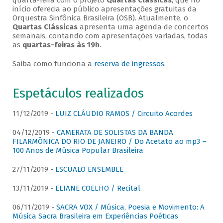
quarta-feira com o projeto
Quartas Clássicas
, que no
início oferecia ao público apresentações gratuitas da
Orquestra Sinfônica Brasileira (OSB). Atualmente, o
Quartas Clássicas
apresenta uma agenda de concertos
semanais, contando com apresentações variadas, todas
as
quartas-feiras às 19h
.
Saiba como funciona a
reserva de ingressos
.
Espetáculos realizados
11/12/2019 -
LUIZ CLÁUDIO RAMOS / Circuito Acordes
04/12/2019 -
CAMERATA DE SOLISTAS DA BANDA
FILARMÔNICA DO RIO DE JANEIRO / Do Acetato ao mp3 –
100 Anos de Música Popular Brasileira
27/11/2019 -
ESCUALO ENSEMBLE
13/11/2019 -
ELIANE COELHO / Recital
06/11/2019 -
SACRA VOX / Música, Poesia e Movimento: A
Música Sacra Brasileira em Experiências Poéticas