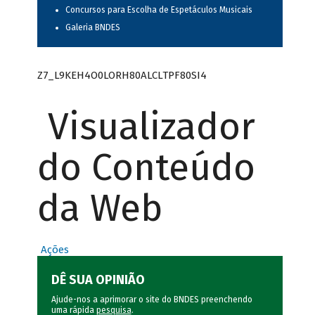
Concursos para Escolha de Espetáculos Musicais
Galeria BNDES
Z7_L9KEH4O0LORH80ALCLTPF80SI4
Visualizador
do Conteúdo
da Web
Ações
DÊ SUA OPINIÃO
Ajude-nos a aprimorar o site do BNDES preenchendo
uma rápida
pesquisa
.