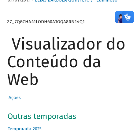
09/01/2019 -
ELIAS BARBOZA QUINTETO / “Luminoso”
Z7_7QGCHA41LODH60A3OQA8RN14Q1
Visualizador do
Conteúdo da
Web
Ações
Outras temporadas
Temporada 2025