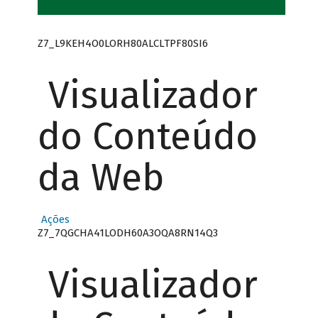
Z7_L9KEH4O0LORH80ALCLTPF80SI6
Visualizador
do Conteúdo
da Web
Ações
Z7_7QGCHA41LODH60A3OQA8RN14Q3
Visualizador