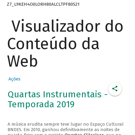
Z7_L9KEH4O0LORH80ALCLTPF80S21
Visualizador do
Conteúdo da
Web
Ações
Quartas Instrumentais -
Temporada 2019
A música erudita sempre teve lugar no Espaço Cultural
BNDES. Em 2010, ganhou definitivamente as noites de