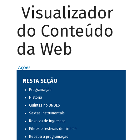
Visualizador
do Conteúdo
da Web
Ações
NESTA SEÇÃO
Programação
História
Quintas no BNDES
Sextas instrumentais
Reserva de ingressos
Filmes e festivais de cinema
Receba a programação