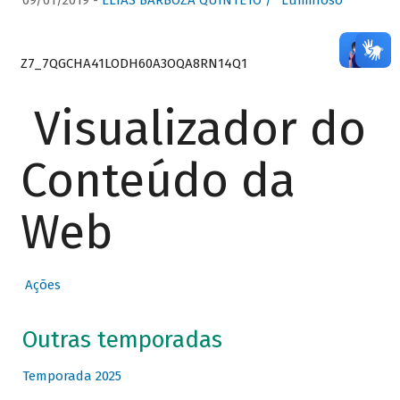
09/01/2019 -
ELIAS BARBOZA QUINTETO / “Luminoso”
Z7_7QGCHA41LODH60A3OQA8RN14Q1
Visualizador do
Conteúdo da
Web
Ações
Outras temporadas
Temporada 2025