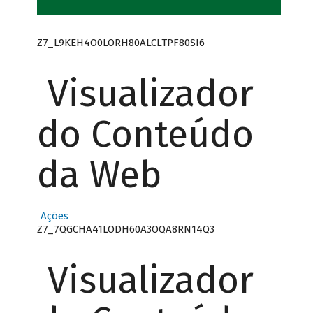
Z7_L9KEH4O0LORH80ALCLTPF80SI6
Visualizador
do Conteúdo
da Web
Ações
Z7_7QGCHA41LODH60A3OQA8RN14Q3
Visualizador