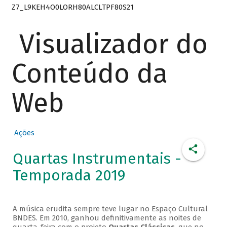
Z7_L9KEH4O0LORH80ALCLTPF80S21
Visualizador do
Conteúdo da
Web
Ações
Quartas Instrumentais -
Temporada 2019
A música erudita sempre teve lugar no Espaço Cultural
BNDES. Em 2010, ganhou definitivamente as noites de