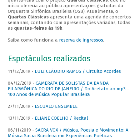
quarta-feira com o projeto
Quartas Clássicas
, que no
início oferecia ao público apresentações gratuitas da
Orquestra Sinfônica Brasileira (OSB). Atualmente, o
Quartas Clássicas
apresenta uma agenda de concertos
semanais, contando com apresentações variadas, todas
as
quartas-feiras às 19h
.
Saiba como funciona a
reserva de ingressos
.
Espetáculos realizados
11/12/2019 -
LUIZ CLÁUDIO RAMOS / Circuito Acordes
04/12/2019 -
CAMERATA DE SOLISTAS DA BANDA
FILARMÔNICA DO RIO DE JANEIRO / Do Acetato ao mp3 –
100 Anos de Música Popular Brasileira
27/11/2019 -
ESCUALO ENSEMBLE
13/11/2019 -
ELIANE COELHO / Recital
06/11/2019 -
SACRA VOX / Música, Poesia e Movimento: A
Música Sacra Brasileira em Experiências Poéticas