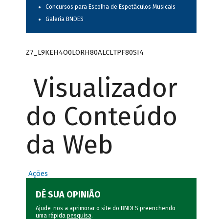
Concursos para Escolha de Espetáculos Musicais
Galeria BNDES
Z7_L9KEH4O0LORH80ALCLTPF80SI4
Visualizador
do Conteúdo
da Web
Ações
DÊ SUA OPINIÃO
Ajude-nos a aprimorar o site do BNDES preenchendo
uma rápida
pesquisa
.