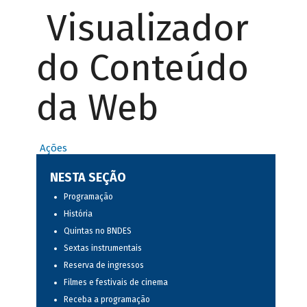
Visualizador
do Conteúdo
da Web
Ações
NESTA SEÇÃO
Programação
História
Quintas no BNDES
Sextas instrumentais
Reserva de ingressos
Filmes e festivais de cinema
Receba a programação