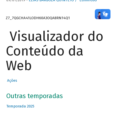
09/01/2019 -
ELIAS BARBOZA QUINTETO / “Luminoso”
Z7_7QGCHA41LODH60A3OQA8RN14Q1
Visualizador do
Conteúdo da
Web
Ações
Outras temporadas
Temporada 2025