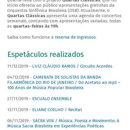
quarta-feira com o projeto
Quartas Clássicas
, que no
início oferecia ao público apresentações gratuitas da
Orquestra Sinfônica Brasileira (OSB). Atualmente, o
Quartas Clássicas
apresenta uma agenda de concertos
semanais, contando com apresentações variadas, todas
as
quartas-feiras às 19h
.
Saiba como funciona a
reserva de ingressos
.
Espetáculos realizados
11/12/2019 -
LUIZ CLÁUDIO RAMOS / Circuito Acordes
04/12/2019 -
CAMERATA DE SOLISTAS DA BANDA
FILARMÔNICA DO RIO DE JANEIRO / Do Acetato ao mp3 –
100 Anos de Música Popular Brasileira
27/11/2019 -
ESCUALO ENSEMBLE
13/11/2019 -
ELIANE COELHO / Recital
06/11/2019 -
SACRA VOX / Música, Poesia e Movimento: A
Música Sacra Brasileira em Experiências Poéticas