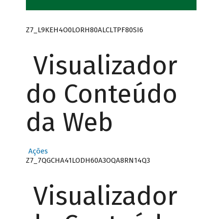
Z7_L9KEH4O0LORH80ALCLTPF80SI6
Visualizador
do Conteúdo
da Web
Ações
Z7_7QGCHA41LODH60A3OQA8RN14Q3
Visualizador