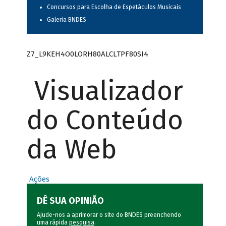
Concursos para Escolha de Espetáculos Musicais
Galeria BNDES
Z7_L9KEH4O0LORH80ALCLTPF80SI4
Visualizador
do Conteúdo
da Web
Ações
DÊ SUA OPINIÃO
Ajude-nos a aprimorar o site do BNDES preenchendo
uma rápida
pesquisa
.