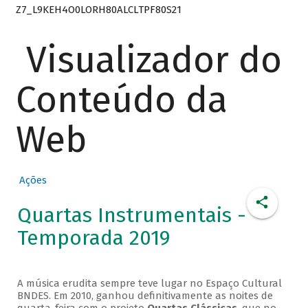
Z7_L9KEH4O0LORH80ALCLTPF80S21
Visualizador do
Conteúdo da
Web
Ações
Quartas Instrumentais -
Temporada 2019
A música erudita sempre teve lugar no Espaço Cultural
BNDES. Em 2010, ganhou definitivamente as noites de