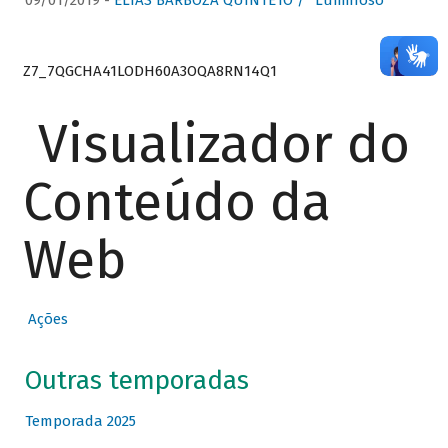
09/01/2019 -
ELIAS BARBOZA QUINTETO / “Luminoso”
Z7_7QGCHA41LODH60A3OQA8RN14Q1
Visualizador do
Conteúdo da
Web
Ações
Outras temporadas
Temporada 2025