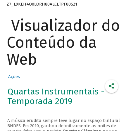
Z7_L9KEH4O0LORH80ALCLTPF80S21
Visualizador do
Conteúdo da
Web
Ações
Quartas Instrumentais -
Temporada 2019
A música erudita sempre teve lugar no Espaço Cultural
BNDES. Em 2010, ganhou definitivamente as noites de