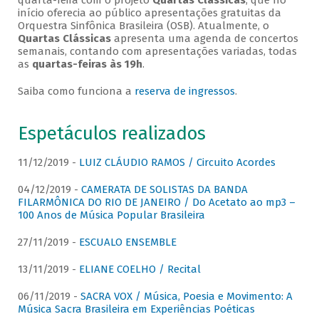
quarta-feira com o projeto
Quartas Clássicas
, que no
início oferecia ao público apresentações gratuitas da
Orquestra Sinfônica Brasileira (OSB). Atualmente, o
Quartas Clássicas
apresenta uma agenda de concertos
semanais, contando com apresentações variadas, todas
as
quartas-feiras às 19h
.
Saiba como funciona a
reserva de ingressos
.
Espetáculos realizados
11/12/2019 -
LUIZ CLÁUDIO RAMOS / Circuito Acordes
04/12/2019 -
CAMERATA DE SOLISTAS DA BANDA
FILARMÔNICA DO RIO DE JANEIRO / Do Acetato ao mp3 –
100 Anos de Música Popular Brasileira
27/11/2019 -
ESCUALO ENSEMBLE
13/11/2019 -
ELIANE COELHO / Recital
06/11/2019 -
SACRA VOX / Música, Poesia e Movimento: A
Música Sacra Brasileira em Experiências Poéticas