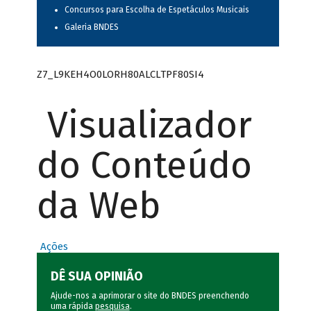
Concursos para Escolha de Espetáculos Musicais
Galeria BNDES
Z7_L9KEH4O0LORH80ALCLTPF80SI4
Visualizador
do Conteúdo
da Web
Ações
DÊ SUA OPINIÃO
Ajude-nos a aprimorar o site do BNDES preenchendo
uma rápida
pesquisa
.