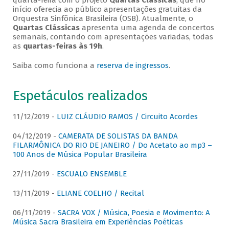
quarta-feira com o projeto
Quartas Clássicas
, que no
início oferecia ao público apresentações gratuitas da
Orquestra Sinfônica Brasileira (OSB). Atualmente, o
Quartas Clássicas
apresenta uma agenda de concertos
semanais, contando com apresentações variadas, todas
as
quartas-feiras às 19h
.
Saiba como funciona a
reserva de ingressos
.
Espetáculos realizados
11/12/2019 -
LUIZ CLÁUDIO RAMOS / Circuito Acordes
04/12/2019 -
CAMERATA DE SOLISTAS DA BANDA
FILARMÔNICA DO RIO DE JANEIRO / Do Acetato ao mp3 –
100 Anos de Música Popular Brasileira
27/11/2019 -
ESCUALO ENSEMBLE
13/11/2019 -
ELIANE COELHO / Recital
06/11/2019 -
SACRA VOX / Música, Poesia e Movimento: A
Música Sacra Brasileira em Experiências Poéticas