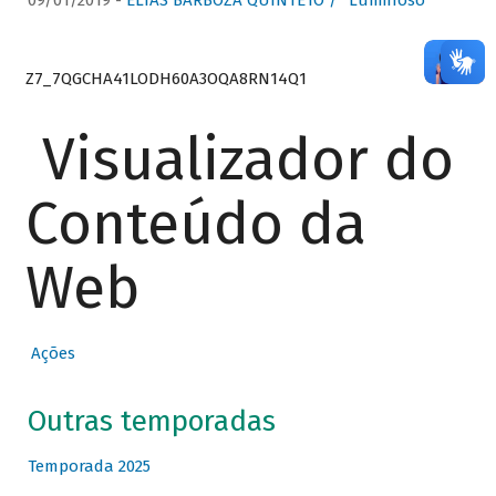
09/01/2019 -
ELIAS BARBOZA QUINTETO / “Luminoso”
Z7_7QGCHA41LODH60A3OQA8RN14Q1
Visualizador do
Conteúdo da
Web
Ações
Outras temporadas
Temporada 2025