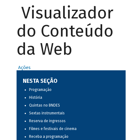
Visualizador
do Conteúdo
da Web
Ações
NESTA SEÇÃO
Programação
História
Quintas no BNDES
Sextas instrumentais
Reserva de ingressos
Filmes e festivais de cinema
Receba a programação