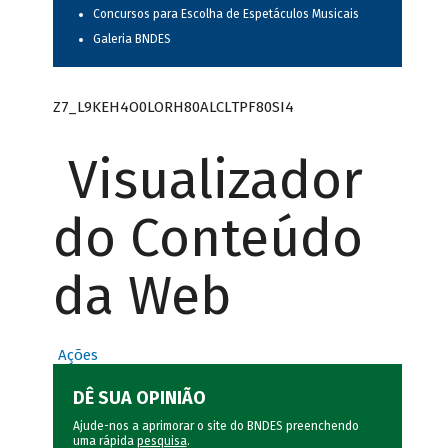
Concursos para Escolha de Espetáculos Musicais
Galeria BNDES
Z7_L9KEH4O0LORH80ALCLTPF80SI4
Visualizador
do Conteúdo
da Web
Ações
DÊ SUA OPINIÃO
Ajude-nos a aprimorar o site do BNDES preenchendo
uma rápida
pesquisa
.