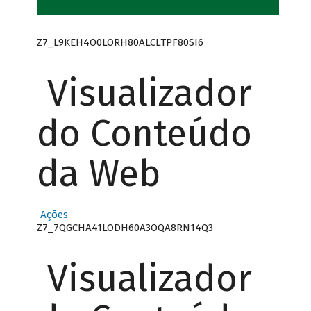
Z7_L9KEH4O0LORH80ALCLTPF80SI6
Visualizador
do Conteúdo
da Web
Ações
Z7_7QGCHA41LODH60A3OQA8RN14Q3
Visualizador