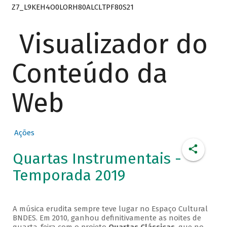
Z7_L9KEH4O0LORH80ALCLTPF80S21
Visualizador do
Conteúdo da
Web
Ações
Quartas Instrumentais -
Temporada 2019
A música erudita sempre teve lugar no Espaço Cultural
BNDES. Em 2010, ganhou definitivamente as noites de