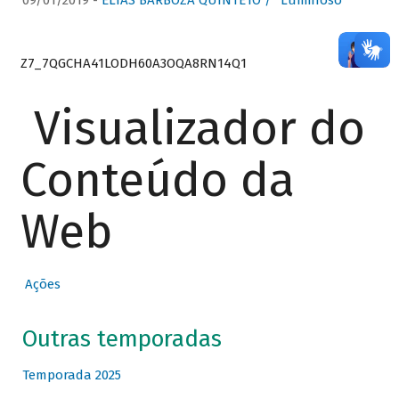
09/01/2019 -
ELIAS BARBOZA QUINTETO / “Luminoso”
Z7_7QGCHA41LODH60A3OQA8RN14Q1
Visualizador do
Conteúdo da
Web
Ações
Outras temporadas
Temporada 2025