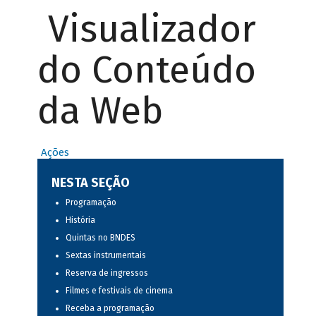
Visualizador
do Conteúdo
da Web
Ações
NESTA SEÇÃO
Programação
História
Quintas no BNDES
Sextas instrumentais
Reserva de ingressos
Filmes e festivais de cinema
Receba a programação