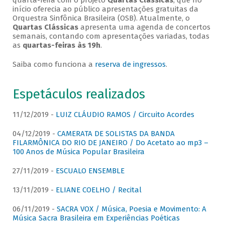
quarta-feira com o projeto
Quartas Clássicas
, que no
início oferecia ao público apresentações gratuitas da
Orquestra Sinfônica Brasileira (OSB). Atualmente, o
Quartas Clássicas
apresenta uma agenda de concertos
semanais, contando com apresentações variadas, todas
as
quartas-feiras às 19h
.
Saiba como funciona a
reserva de ingressos
.
Espetáculos realizados
11/12/2019 -
LUIZ CLÁUDIO RAMOS / Circuito Acordes
04/12/2019 -
CAMERATA DE SOLISTAS DA BANDA
FILARMÔNICA DO RIO DE JANEIRO / Do Acetato ao mp3 –
100 Anos de Música Popular Brasileira
27/11/2019 -
ESCUALO ENSEMBLE
13/11/2019 -
ELIANE COELHO / Recital
06/11/2019 -
SACRA VOX / Música, Poesia e Movimento: A
Música Sacra Brasileira em Experiências Poéticas