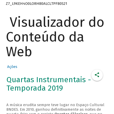
Z7_L9KEH4O0LORH80ALCLTPF80S21
Visualizador do
Conteúdo da
Web
Ações
Quartas Instrumentais -
Temporada 2019
A música erudita sempre teve lugar no Espaço Cultural
BNDES. Em 2010, ganhou definitivamente as noites de