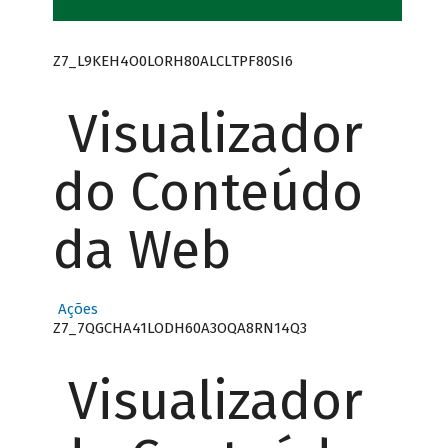
Z7_L9KEH4O0LORH80ALCLTPF80SI6
Visualizador
do Conteúdo
da Web
Ações
Z7_7QGCHA41LODH60A3OQA8RN14Q3
Visualizador