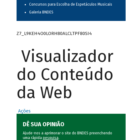
Concursos para Escolha de Espetáculos Musicais
Galeria BNDES
Z7_L9KEH4O0LORH80ALCLTPF80SI4
Visualizador
do Conteúdo
da Web
Ações
DÊ SUA OPINIÃO
Ajude-nos a aprimorar o site do BNDES preenchendo
uma rápida
pesquisa
.