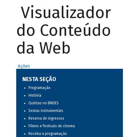
Visualizador
do Conteúdo
da Web
Ações
NESTA SEÇÃO
Programação
História
Quintas no BNDES
Sextas instrumentais
Reserva de ingressos
Filmes e festivais de cinema
Receba a programação