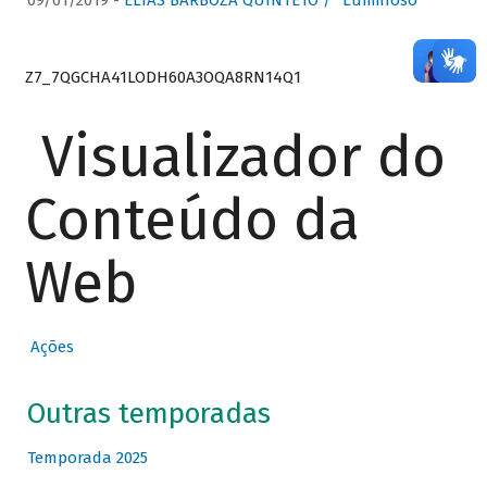
09/01/2019 -
ELIAS BARBOZA QUINTETO / “Luminoso”
Z7_7QGCHA41LODH60A3OQA8RN14Q1
Visualizador do
Conteúdo da
Web
Ações
Outras temporadas
Temporada 2025