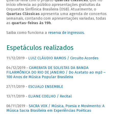
quarta-feira com o projeto
Quartas Clássicas
, que no
início oferecia ao público apresentações gratuitas da
Orquestra Sinfônica Brasileira (OSB). Atualmente, o
Quartas Clássicas
apresenta uma agenda de concertos
semanais, contando com apresentações variadas, todas
as
quartas-feiras às 19h
.
Saiba como funciona a
reserva de ingressos
.
Espetáculos realizados
11/12/2019 -
LUIZ CLÁUDIO RAMOS / Circuito Acordes
04/12/2019 -
CAMERATA DE SOLISTAS DA BANDA
FILARMÔNICA DO RIO DE JANEIRO / Do Acetato ao mp3 –
100 Anos de Música Popular Brasileira
27/11/2019 -
ESCUALO ENSEMBLE
13/11/2019 -
ELIANE COELHO / Recital
06/11/2019 -
SACRA VOX / Música, Poesia e Movimento: A
Música Sacra Brasileira em Experiências Poéticas