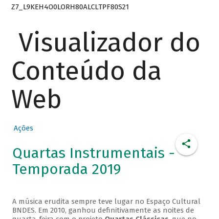
Z7_L9KEH4O0LORH80ALCLTPF80S21
Visualizador do
Conteúdo da
Web
Ações
Quartas Instrumentais -
Temporada 2019
A música erudita sempre teve lugar no Espaço Cultural
BNDES. Em 2010, ganhou definitivamente as noites de