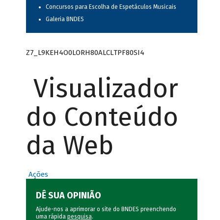
Concursos para Escolha de Espetáculos Musicais
Galeria BNDES
Z7_L9KEH4O0LORH80ALCLTPF80SI4
Visualizador
do Conteúdo
da Web
Ações
DÊ SUA OPINIÃO
Ajude-nos a aprimorar o site do BNDES preenchendo
uma rápida
pesquisa
.