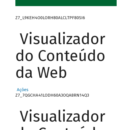
Z7_L9KEH4O0LORH80ALCLTPF80SI6
Visualizador
do Conteúdo
da Web
Ações
Z7_7QGCHA41LODH60A3OQA8RN14Q3
Visualizador