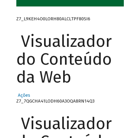
Z7_L9KEH4O0LORH80ALCLTPF80SI6
Visualizador
do Conteúdo
da Web
Ações
Z7_7QGCHA41LODH60A3OQA8RN14Q3
Visualizador