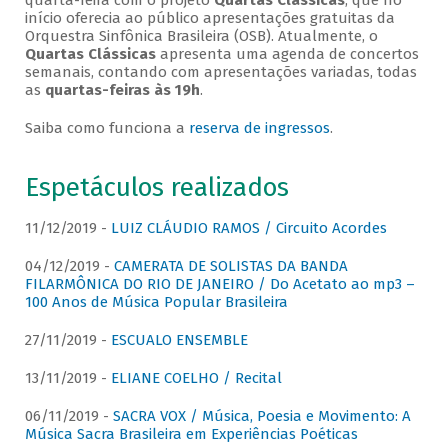
quarta-feira com o projeto
Quartas Clássicas
, que no
início oferecia ao público apresentações gratuitas da
Orquestra Sinfônica Brasileira (OSB). Atualmente, o
Quartas Clássicas
apresenta uma agenda de concertos
semanais, contando com apresentações variadas, todas
as
quartas-feiras às 19h
.
Saiba como funciona a
reserva de ingressos
.
Espetáculos realizados
11/12/2019 -
LUIZ CLÁUDIO RAMOS / Circuito Acordes
04/12/2019 -
CAMERATA DE SOLISTAS DA BANDA
FILARMÔNICA DO RIO DE JANEIRO / Do Acetato ao mp3 –
100 Anos de Música Popular Brasileira
27/11/2019 -
ESCUALO ENSEMBLE
13/11/2019 -
ELIANE COELHO / Recital
06/11/2019 -
SACRA VOX / Música, Poesia e Movimento: A
Música Sacra Brasileira em Experiências Poéticas