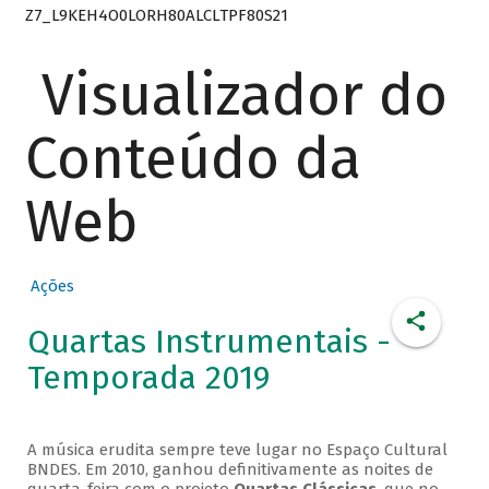
Z7_L9KEH4O0LORH80ALCLTPF80S21
Visualizador do
Conteúdo da
Web
Ações
Quartas Instrumentais -
Temporada 2019
A música erudita sempre teve lugar no Espaço Cultural
BNDES. Em 2010, ganhou definitivamente as noites de