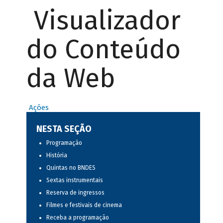
Visualizador
do Conteúdo
da Web
Ações
NESTA SEÇÃO
Programação
História
Quintas no BNDES
Sextas instrumentais
Reserva de ingressos
Filmes e festivais de cinema
Receba a programação