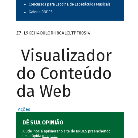
Concursos para Escolha de Espetáculos Musicais
Galeria BNDES
Z7_L9KEH4O0LORH80ALCLTPF80SI4
Visualizador
do Conteúdo
da Web
Ações
DÊ SUA OPINIÃO
Ajude-nos a aprimorar o site do BNDES preenchendo
uma rápida
pesquisa
.