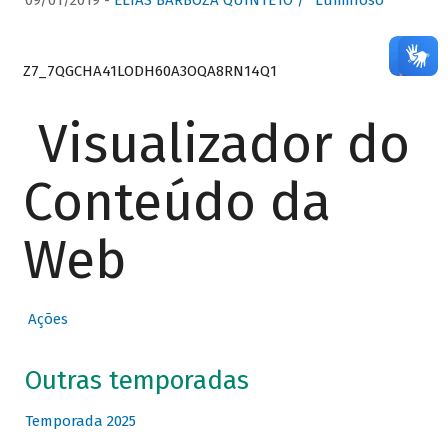
09/01/2019 -
ELIAS BARBOZA QUINTETO / “Luminoso”
Z7_7QGCHA41LODH60A3OQA8RN14Q1
Visualizador do
Conteúdo da
Web
Ações
Outras temporadas
Temporada 2025